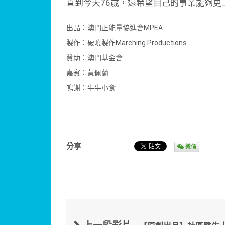
直到今天76歲，還希望自己的事業能夠更
出品：澳門正能量協進會MPEA
製作：破曉製作Marching Productions
贊助：澳門基金會
嘉賓：黃佩蘭
鳴謝：牛牛小食
分享
微信