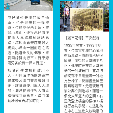
氹仔隧道是澳門最早通
車、也是最短的一條隧
道。位於氹仔西北角，穿
過小潭山，連接氹仔海洋
花園大馬路和柯維納馬
【城市記憶】平安戲院
路，縮短由嘉樂庇總督大
1935年開業、1993年結
橋繞小潭山一圈而過之路
業、位處當年澳門心臟地
途。隧道全長約48米，單
帶新馬路。原戲院格局很
管兩線雙向行車，行車線
簡單，向街的大堂四平八
兩旁各設有一條人行道。
正，進場時要穿過大堂末
該隧道建成初期效用不
端的一列玻璃門。當時的
大，但自海洋花園建築群
戲院都不會用盡每一吋地
建成後及澳門賽馬會啟用
方放椅子，反而盡量留空
後，該隧道使用率大大增
間疏導觀眾，走過玻璃門
加，海洋花園住客入市區
後並非立刻進場，而是一
購物或到賽馬會、澳門運
個比大堂還大的空間，右
動場可省去許多時間。
邊為登上樓座的樓梯，樓
梯旁為洗手間，左邊則為
左中右三道進入放映廳的