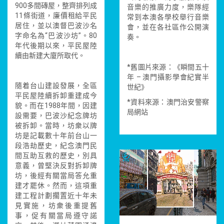
900多間磚屋，整齊排列成
音樂的推廣力度，樂隊經
11條街道，廉價租給平民
常到本澳各學校舉行音樂
居住，並以澳督巴波沙名
會，並在各社區作公開演
字命名為“巴波沙坊”。80
奏。
年代後期以來，平民屋陸
續由新建大廈所取代。
*舊圖片來源：《瞬間五十
年 – 澳門攝影學會紀實半
隨着台山建設發展，全區
世紀》
平民屋陸續拆卸重建成今
*資料來源：澳門治安警察
貌。而在1988年間，因建
局網站
設需要，巴波沙紀念牌坊
被拆卸。當時，坊衆以牌
坊是記載數十年前台山一
段浩劫歷史，紀念澳門民
間互助互救的歷史，別具
意義，曾堅決反對拆卸牌
坊，後經有關當局答允重
建才罷休。然而，這項重
建工程計劃擱置近十年未
見實施，坊衆後重提舊
事，促有關當局遵守諾