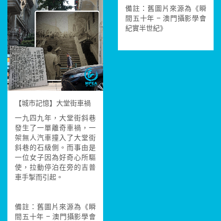
備註：舊圖片來源為《瞬
間五十年 – 澳門攝影學會
紀實半世紀》
【城市記憶】大堂街車禍
一九四九年，大堂街斜巷
發生了一單離奇車禍，一
架無人汽車撞入了大堂街
斜巷的石級側。而事由是
一位女子因為好奇心所驅
使，拉動停泊在旁的吉普
車手掣而引起。
備註：舊圖片來源為《瞬
間五十年 – 澳門攝影學會