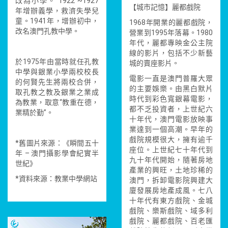
改為小學。 1922 ~1927
【城市記憶】麗都戲院
年增辦義學，救濟失學兒
童。1941年，增辦初中，
1968年開業的麗都戲院，
改名澳門孔教中學。
營業到1995年落幕。1980
年代，麗都專映金公主院
線的影片，包括不少新藝
於1975年由當時就任孔教
城的賣座影片。
中學與銀業小學兩校校長
電影一直是澳門普羅大眾
的何賢先生將兩校合併，
的主要娛樂。由黑白默片
取孔教之教及銀業之業成
時代到彩色寬銀幕電影，
為教業，取意“教重在德，
都不乏投資者，上世紀六
業精於勤”。
十年代，澳門電影放映事
業達到一個高潮。早年的
戲院規模很大，擁有逾千
*舊圖片來源：《瞬間五十
座位。上世紀七十年代到
年 – 澳門攝影學會紀實半
九十年代開始，隨著房地
世紀》
產業的興旺，土地珍稀的
*資料來源：教業中學網站
澳門，拆卸電影院興建大
廈發展房地產成風。七八
十年代有東方戲院、金城
戲院、樂斯戲院、域多利
戲院、麗都戲院、百老匯