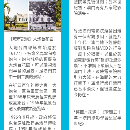
戲院等先後倒閉；到本世
紀初，澳門再有八家電影
院消失。
導致澳門電影院經營困難
有一個客觀原因，就是八
【城市記憶】大炮台花園
十年代，澳門地下經營翻
大炮台由耶穌會始建於
版到影院盜錄VCD的行為
1617 年，被命名為聖保祿
一度十分猖獗，以至於美
炮台，炮台城堡的頂層為
國電影發行商“斬腳趾避沙
大炮台花園，可以環視澳
蟲”，不准旗下頭輪大片在
門半島的風景，是澳門其
澳門上映，致使電影院吸
中一個主要的景點。
引力大減。在海關的大力
打擊下，盜版行業在澳門
在近四百年的歷史裏，大
已基本消失，但後遺症至
炮台一直為軍事禁區，直
今仍在。
至1965年原營房位置改建
成氣象台，1966年氣象台
遷入後開放為遊覽區。
*舊圖片來源：《瞬間五十
1996年9月起，政府將氣
年 – 澳門攝影學會紀實半
象台原址改建為澳門博物
世紀》
館，1998年落成啟用。