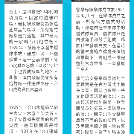
警察局銀樂隊成立於1951
台山，是20世紀20年代的
年4月1日。在樂隊成立之
填海區。因當時遠離市
前，所有官方儀式的活
區，最初被政府劃為製造
動，都是由陸軍軍隊中的
危險品的區域，所有炮竹
儀仗隊負責。儀仗隊只是
廠都遷到這裡，其中最大
由號角手和鼓手組成。鑑
的一家叫台山炮竹廠。
於社會發展需要，在當時
1925年，該廠不幸發生爆
的警察廳鮑立德廳長倡議
炸事故，釀成巨災，死傷
和推動下，籌組成一隊完
慘重。這一空前慘劇，令
整的官方樂隊，一直發展
市民難以忘懷，以致“台山”
至今天。
二字也變成該區的地名。
此後，澳門政府便令所有
澳門治安警察局樂隊的主
炮竹廠一律遷往氹仔，台
要職責是在官方儀式中擔
山成為貧民木屋區。
任演奏，同時也參與一些
文化康樂活動的演出，為
該類活動增加熱鬧、歡樂
1929年，台山木屋區又發
而隆重的氣氛。樂隊歷來
生大火，木屋全部焚毀。
的演出，顯示出治安警察
為了安置頓失家園的數百
局與不同的政府部門，以
災民，慈善機關籌得款
及民間團體之間，皆有緊
項，1931年在台山建成
密的聯繫。為了加強本澳