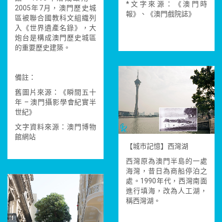
*文字來源：《澳門時
2005年7月，澳門歷史城
報》、《澳門戲院誌》
區被聯合國教科文組織列
入《世界遺產名錄》，大
炮台是構成澳門歷史城區
的重要歷史建築。
備註：
舊圖片來源：《瞬間五十
年 – 澳門攝影學會紀實半
世紀》
文字資料來源：澳門博物
館網站
【城市記憶】西灣湖
西灣原為澳門半島的一處
海灣，昔日為商船停泊之
處。1990年代，西灣南面
進行填海，改為人工湖，
稱西灣湖。