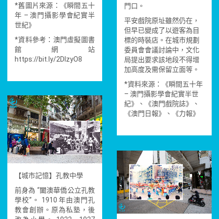
*舊圖片來源：《瞬間五十
門口。
年 – 澳門攝影學會紀實半
平安戲院原址雖然仍在，
世紀》
但早已變成了以遊客為目
*資料參考：澳門虛擬圖書
標的時裝店。在城市規劃
館網站
委員會會議討論中，文化
https://bit.ly/2DlzyO8
局提出要求該地段不得增
加高度及需保留立面等。
*資料來源：《瞬間五十年
– 澳門攝影學會紀實半世
紀》、《澳門戲院誌》、
《澳門日報》、《力報》
【城市記憶】孔教中學
前身為 “闔澳華僑公立孔教
學校”。 1910 年由澳門孔
教會創辦。原為私塾，後