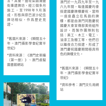
言。其後，選址菜園涌邊
澳門於一九四九年至一九
街重建牌坊，經三個多月
六九年間，每逢國慶均會
施工，至1998年9月落
搭建國慶牌樓慶祝，當時
成，形態與原巴波沙紀念
一座座矗立在馬路的牌
牌坊相似，作爲歷史見
樓，都是由澳門同胞慶祝
證。
國慶大會宣傳部美術組所
設計，而製作團隊則包
括：美工、木工、電工、
*舊圖片來源：《瞬間五十
油漆工及棚工等，他們日
年 – 澳門攝影學會紀實半
以繼夜合力搭建，形成了
世紀》
澳門慶祝國慶期間極具特
色的牌樓文化。
*資料來源：《澳門史新編
（第一册）》、澳門虛擬
圖書館網站
*舊圖片來源：《瞬間五十
年 – 澳門攝影學會紀實半
世紀》
*資料參考：澳門文化局網
站