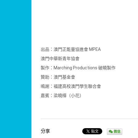
出品：澳門正能量協進會 MPEA
澳門中華新青年協會
製作：Marching Productions 破曉製作
贊助：澳門基金會
鳴謝：福建高校澳門學生聯合會
嘉賓：梁曉樺（小花）
分享
微信