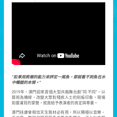
“如果用爬樹的能力來評定一尾魚，那就看不到魚在水
中暢遊的本領。”
2019年，澳門迎來首個大型共融舞台劇“同·不同”，以
藝術為橋樑，改變大眾對殘疾人士的刻板印象，現場
如雷灌耳的掌聲，就是給予表演者的肯定與尊重。
澳門扶康會相信天生我材必有用，所以積極以音樂、