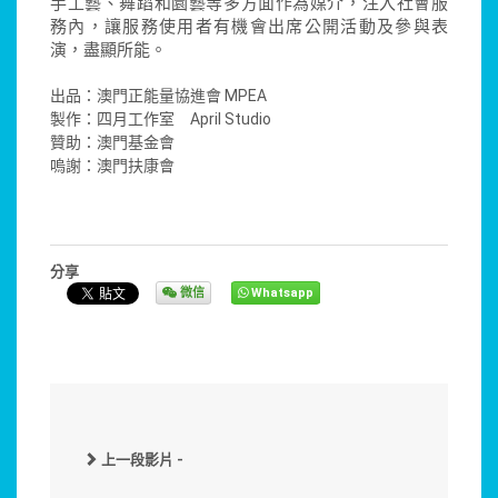
手工藝、舞蹈和園藝等多方面作為媒介，注入社會服
務內，讓服務使用者有機會出席公開活動及參與表
演，盡顯所能。
出品：澳門正能量協進會 MPEA
製作：四月工作室 April Studio
贊助：澳門基金會
嗚謝：澳門扶康會
分享
微信
Whatsapp
上一段影片 -