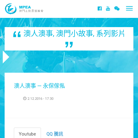
Togg
navi
澳人澳事
,
澳門小故事
,
系列影片
澳人澳事 — 永保傢俬
2.12.2016 - 17:30
Youtube
QQ 騰訊