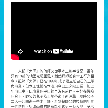
人稱「大師」的何師父從事木工逾半世紀，當年
只有13歲的他因家境困難，毅然拜師投身木工行業至
今。雖然「大師」已在1988年成功建立起自己的工場
與事業，但木工傢俬在本澳現今已是夕陽工業，加上
年事已高，此事業似乎已經再沒有前途。幸好在機緣
巧合下，師父的兒子為工場帶來了新沖擊，現時父子
二人一起開辦一些木工課，希望將師父的技藝向年青
一代傳授，祈望學員的創意能引起另一番天地，令木