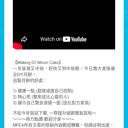
【Making Of Moon Cake】
一年容易又中秋，好快又到中秋節，今日教大家係屋
企DIY月餅。
自製月餅的好處：
1) 健康一點 (甜度咸度自己控制)
2) 夠心思 (整來送比心愛的人)
3) 展示自己賢良淑德一面 (送比對方家長)
不如今年就試下整, 一齊提升過節嘅氣氛啦～
～～～用力點讚 歡迎分享～～～
MPEA所有文章的原創內容歡迎轉載，但請註明出處，