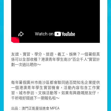
友誼、實習、學分、旅遊、義工、娛樂？一個暑假真
係可以全部收穫？港澳青年學生南沙“百企千人”實習計
劃一次過比晒你～
每年暑假廣州市南沙區都會聯同過百間知名企業提供
一個港澳青年學生實習機會，活動內容包含工作實
習、城市參訪、文娛活動等。如果有興趣嘅朋友仔，
千祈唔好錯過下一期報名啦～
出品：澳門正能量協進會 MPEA