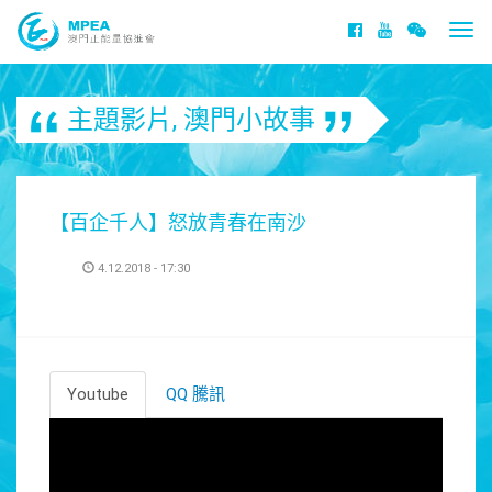
Togg
navi
主題影片
,
澳門小故事
【百企千人】怒放青春在南沙
4.12.2018 - 17:30
Youtube
QQ 騰訊