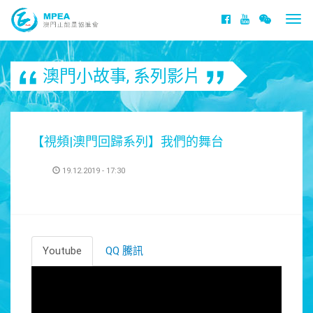
Togg
navi
澳門小故事
,
系列影片
【視頻|澳門回歸系列】我們的舞台
19.12.2019 - 17:30
Youtube
QQ 騰訊