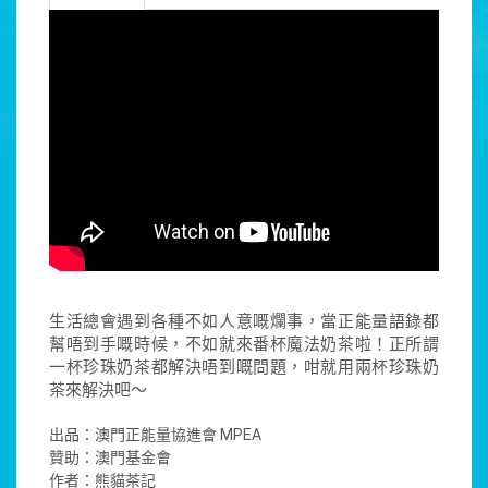
生活總會遇到各種不如人意嘅爛事，當正能量語錄都
幫唔到手嘅時候，不如就來番杯魔法奶茶啦！正所謂
一杯珍珠奶茶都解決唔到嘅問題，咁就用兩杯珍珠奶
茶來解決吧～
出品：澳門正能量協進會 MPEA
贊助：澳門基金會
作者：熊貓茶記