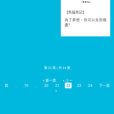
【熊貓茶記】
為了夢想，你可以去到幾
盡?
第 22 頁 / 共 24 頁
« 第一頁
« 上一
頁
...
10
...
20
21
22
23
24
下一頁
»