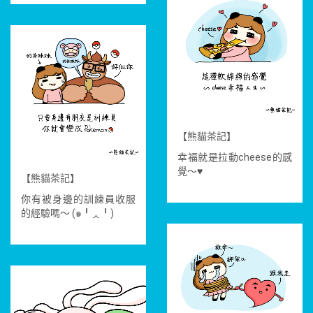
【熊貓茶記】
幸福就是拉動cheese的感
覺～
♥
【熊貓茶記】
你有被身邊的訓練員收服
的經驗嗎～ (๑╹ᆺ╹)