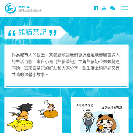
Togg
navi
熊貓茶記
作為城市人的飯堂，茶餐廳能讓我們更近距離地體驗普遍人
的生活百態。來自小島【熊貓茶記】主角熊貓奶茶妹妹將連
同她一班來自茶記的好友和大家分享一些生活上瑣碎卻又有
共鳴的溫馨小故事。