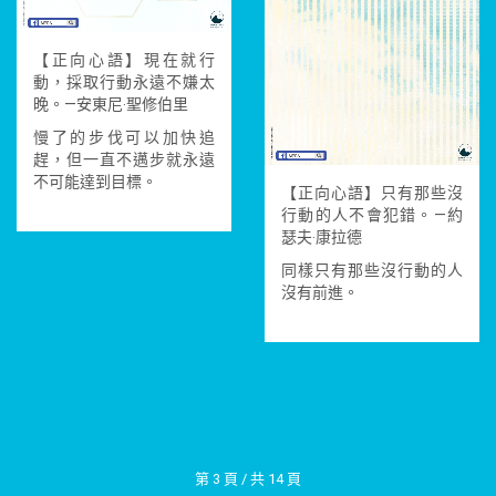
【正向心語】現在就行
動，採取行動永遠不嫌太
晚。—安東尼‧聖修伯里
慢了的步伐可以加快追
趕，但一直不邁步就永遠
不可能達到目標。
【正向心語】只有那些沒
行動的人不會犯錯。—約
瑟夫‧康拉德
同樣只有那些沒行動的人
沒有前進。
第 3 頁 / 共 14 頁