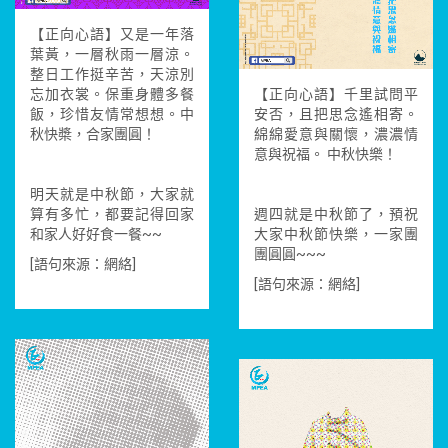
【正向心語】又是一年落
葉黃，一層秋雨一層涼。
整日工作挺辛苦，天涼別
忘加衣裳。保重身體多餐
【正向心語】千里試問平
飯，珍惜友情常想想。中
安否，且把思念遙相寄。
秋快槳，合家團圓！
綿綿愛意與關懷，濃濃情
意與祝福。 中秋快樂！
明天就是中秋節，大家就
算有多忙，都要記得回家
週四就是中秋節了，預祝
和家人好好食一餐~~
大家中秋節快樂，一家團
團圓圓~~~
[語句來源：網絡]
[語句來源：網絡]