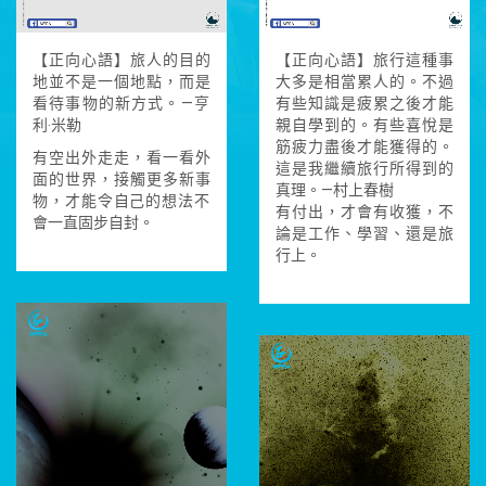
【正向心語】旅人的目的
【正向心語】旅行這種事
地並不是一個地點，而是
大多是相當累人的。不過
看待事物
的新方式。—亨
有些知識是疲累之後才能
利‧米勒
親自學到的。有些喜悅是
筋疲力盡後才能獲得的。
有空出外走走，看一看外
這是我繼續旅行所得到的
面的世界，接觸更多新事
真理。—村上春樹
物，才能
令自己的想法不
有付出，才會有收獲，不
會一直固步自封。
論是工作、學習、還是旅
行上。