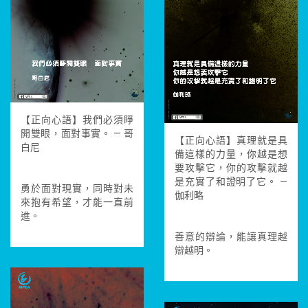
【正向心語】我們必須睜
開雙眼，面對事實。 — 哥
【正向心語】真理就是具
白尼
備這樣的力量，你越是想
要攻擊它，你的攻擊就越
是充實了和證明了它。 —
勇於面對現實，同時對未
伽利略
來抱有希望，才能一直前
進。
善意的辯論，能讓真理越
辯越明。