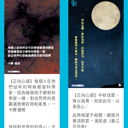
【正向心語】每個人在他
們幼年的時候都是科學
家，因為每個孩子都和科
【正向心語】中秋佳節，
學家一樣，對自然界的奇
無以為寄，但送此句，以
觀滿懷著好奇和敬畏。 —
表吾心：
卡爾‧薩根
此時相望不相聞，願逐月
華流照君 — 張若虛《春江
花月夜》
保持對世界的好奇心，才