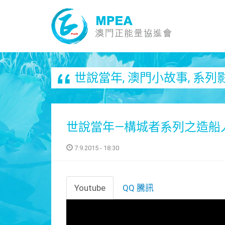
世說當年
,
澳門小故事
,
系列
世說當年—構城者系列之造船
7.9.2015 - 18:30
Youtube
QQ 騰訊