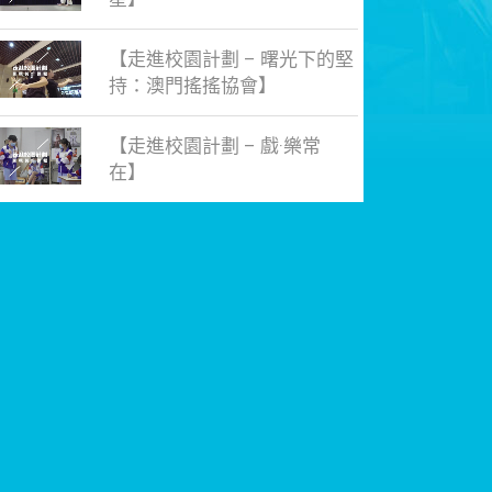
【走進校園計劃 – 曙光下的堅
持：澳門搖搖協會】
【走進校園計劃 – 戲·樂常
在】