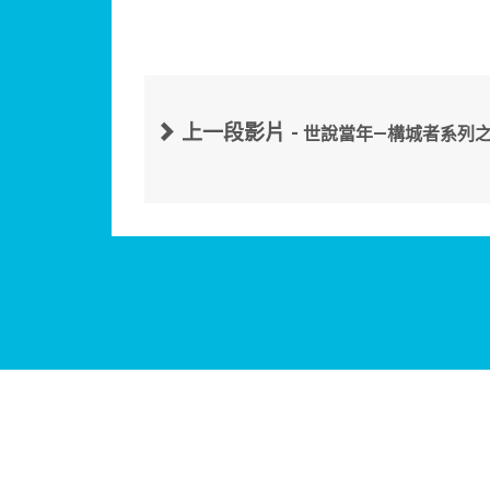
上一段影片 -
世說當年—構城者系列