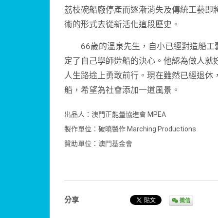
荔枝碗船廠停產而逐漸消失及傳
統工藝即
術的形式去從新活化這段歷史。
66歲的溫泉先生，自小已經對造船工
定了自己學師造船的決心。他
認為做人就
人生路途上勇敢前行。現在雖然已經退休
船，希望為社會添加一道
風景。
出品人：澳門正能量協進會 MPEA
製作單位：破曉製作 Marching Productions
贊助單位：澳門基金會
分享
微信