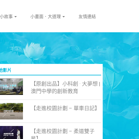
門小故事
小畫面．大道理
友情連結
他影片
【原創出品】小科創 · 大夢想 |
澳門中學的創新教育
【走進校園計劃 – 單車日記】
【走進校園計劃 – 柔道雙子
星】