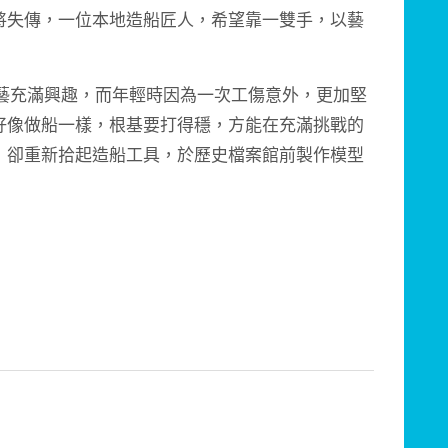
將失傳，一位本地造船匠人，希望靠一雙手，以藝
藝充滿興趣，而年輕
時因為一次工傷意外，更加堅
好像做船一樣，根基要打得穩，方能在充滿挑戰
的
，卻重新拾起造
船工具，於歷史檔案館前製作模型