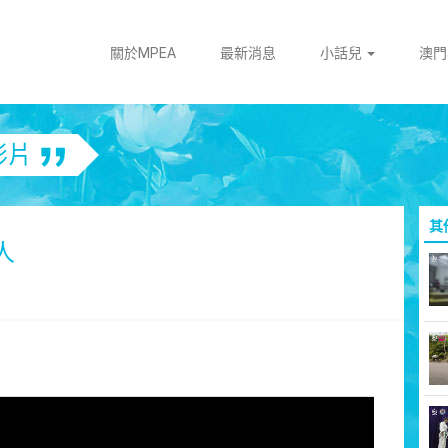
關於MPEA
最新消息
小話兒
澳
影片
其
人