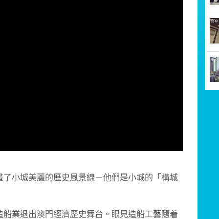
畫了小城美麗的歷
史風景線－他們是小城的「構城
船業退出澳門經濟歷
史舞台。眼見造船工藝隨着