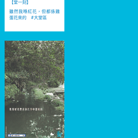
【堂一刻】
雖然我喺紅花，但都係雞
蛋花來的 #
大堂區