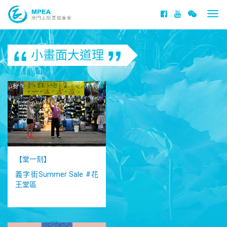
Togg
navi
小畫面大道理
【堂一刻】
義字街Summer Sale
‪#‎花
王堂區