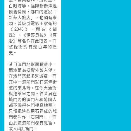
里、蓬萊新巷、
清和里、
白眼塘等。福隆新街洋溢
懷舊情懷，巷口的這家「
新華大旅店」，也頗有來
頭，曾吸引電影王家衛的
《204
6》、還有《蝴
蝶》、《伊莎貝拉》《真
愛》等名作在此取
景。而
整條街約有幾百年的歷
史。
昔日澳門地形面積很小，
而澳葡為抵禦外敵入侵，
在澳
門築起多道城牆，而
其中一道閘門就在這條街
道的東北端，
在今天通街
與蓬萊里之間。往昔居在
城門內的澳門人和葡國
人
都不曉得在門樓寫牌匾，
只懂把這些用石建成的城
門都叫
作「石閘門」，而
由於這道閘門髹有紅窗，
故人稱紅窗門。