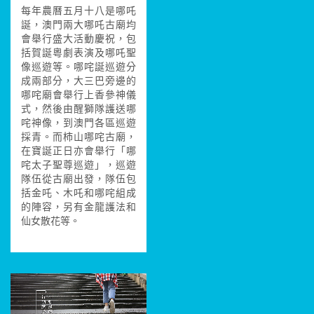
每年農曆五月十八是哪吒
誕，澳門兩大哪吒古廟均
會舉行盛大活動慶祝，包
括賀誕粵劇表演及哪吒聖
像巡遊等。哪咤誕巡遊分
成兩部分，大三巴旁邊的
哪咤廟會舉行上香參神儀
式，然後由醒獅隊護送哪
咤神像，到澳門各區巡遊
採青。而柿山哪咤古廟，
在寶誕正日亦會舉行「哪
咤太子聖尊巡遊」，巡遊
隊伍從古廟出發，隊伍包
括金吒、木吒和哪咤組成
的陣容，另有金龍護法和
仙女散花等。