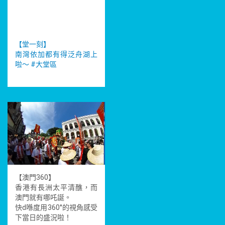
【堂一刻】
南灣依加都有得泛舟湖上
啦～
#大堂區
【澳門360】
香港有長洲太平清醮，而
澳門就有哪吒誕。
快d喺度用360°的視角感受
下當日的盛況啦！