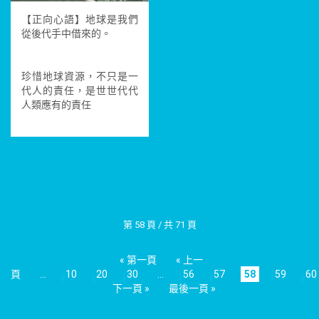
【正向心語】地球是我們
從後代手中借來的。
珍惜地球資源，不只是一
代人的責任，是世世代代
人類應有的責任
第 58 頁 / 共 71 頁
« 第一頁
« 上一
頁
...
10
20
30
...
56
57
58
59
60
下一頁 »
最後一頁 »