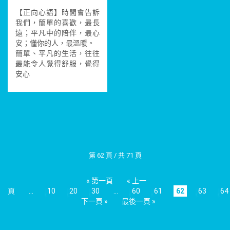
【正向心語】時間會告訴
我們，簡單的喜歡，最長
遠；平凡中的陪伴，最心
安；懂你的人，最溫暖。
簡單、平凡的生活，往往
最能令人覺得舒服，覺得
安心
第 62 頁 / 共 71 頁
« 第一頁
« 上一
頁
...
10
20
30
...
60
61
62
63
64
下一頁 »
最後一頁 »