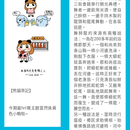
三街會館舉行開光典禮。
舞者一邊飲用米酒，使自
己醉倒，一邊手持木製的
龍頭和龍尾舞動，在各區
巡遊。
舞醉龍的來源有兩種說
法：一為在200多年前的浴
佛節那天，一個和尚來到
香山縣一條小河邊洗澡，
剛脫下衣服，一條大蟒蛇
就直奔過來。那和尚拔出
寶劍，把蟒蛇斬成幾截，
丟在河邊。這時正好來了
個老漁翁。只見漁翁似醉
非醉地抓起蛇頭，又搬來
【熊貓茶記】
蛇尾，胡亂地跳起舞來。
這一舞，竟使那條蟒蛇死
而復生，變成了一條龍，
今期最hit嘅主題當然係黃
騰空而去。
色小鴨啦~
另一種說法是，當時流行
瘟疫，鄉民求助佛祖，抬
著佛像路過河邊時，河中