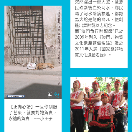
突然躍出一條大蛇，遭鄉
民砍斷後血染河水。鄉民
喝了河水除病祛瘟，都認
為大蛇是龍的降凡，便創
造出舞醉龍以志紀念。
而“澳門魚行醉龍節”已於
2009年列入《澳門非物質
文化遺產預備名錄》及於
2011年入選《國家級非物
質文化遺產名錄》。
【正向心語】一旦你馴服
了甚麼，就要對她負責，
永遠的負責。——小王子