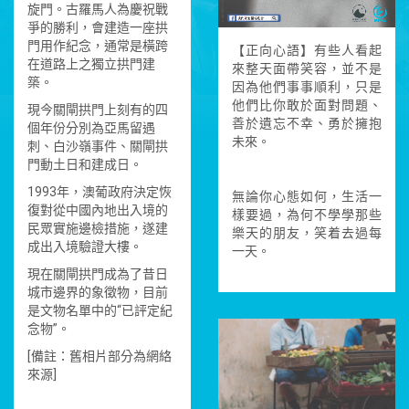
旋門。古羅馬人為慶祝戰
爭的勝利，會建造一座拱
門用作紀念，通常是橫跨
【正向心語】有些人看起
在道路上之獨立拱門建
來整天面帶笑容，並不是
築。
因為他們事事順利，只是
他們比你敢於面對問題、
現今關閘拱門上刻有的四
善於遺忘不幸、勇於擁抱
個年份分別為亞馬留遇
未來。
刺、白沙嶺事件、關閘拱
門動土日和建成日。
1993年，澳葡政府決定恢
無論你心態如何，生活一
復對從中國內地出入境的
樣要過，為何不學學那些
民眾實施邊檢措施，遂建
樂天的朋友，笑着去過每
成出入境驗證大樓。
一天。
現在關閘拱門成為了昔日
城市邊界的象徵物，目前
是文物名單中的“已評定紀
念物”。
[備註：舊相片部分為網絡
來源]