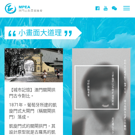
Togg
navi
小畫面大道理
【城市記憶】澳門關閘拱
門古今對比。
1871年，葡萄牙所建的凱
旋門式大閘門（稱關閘拱
門）落成。
凱旋門式的關閘拱門，其
設計原型就是古羅馬的凱