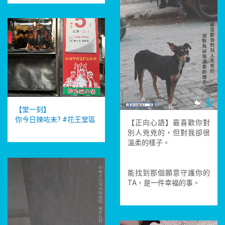
【堂一刻】
你今日辣咗未?
#花王堂區
【正向心語】最喜歡你對
別人兇兇的，但對我卻很
溫柔的樣子。
能找到那個願意守護你的
TA，是一件幸福的事。