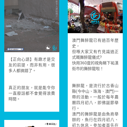
澳門舞醉龍已有過百年歷
史，
但喺大家又有冇見識過正
式嘅舞醉龍儀式?
【正向心語】有趣才是交
快用360度的視角睇下祐漢
友的前提，而非有用，很
街市的舞醉龍啦！
多人都搞錯了。
舞醉龍，是流行於古香山
真正的朋友，就是能令你
縣(今中山、珠海、澳門)一
一直廢話都不會覺得浪費
帶的活動。一般於每年農
時間。
曆四月初八，即佛誕節舉
行。
澳門的舞醉龍是由魚商舉
辦的，魚行在四月初八、
初九休息。參加者首先在