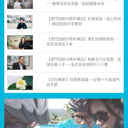
——戴華浩矢志為醫，創設健康未來
【澳門回歸20周年專訪】社會和諧，民心所向
——蔡田田盼共享繁榮
【澳門回歸20周年專訪】勇於拼搏創事業——
悠然自得吳子寧
【澳門回歸20周年專訪】推動全方位發展，促
進培養人才——吳志良與澳同行三十載
【正向專題 】荷香樂滿城──記第十七屆澳門
荷花節