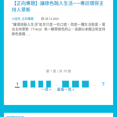
【正向專題】讓綠色融入生活——專訪環保主
持人翠斯
小話兒
,
正向專題
28.12.2021
“讓環保融入生活”並非只是一句口號，而是一種生活態度。電
台主持翠斯（Tracy）有一顆翠綠色的心，長期以來關注和支持
綠色發展......
第 1 頁 / 共 70 頁
1
2
3
4
5
...
10
20
30
...
下
一頁 »
最後一頁 »