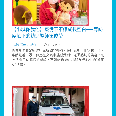
【小城你我他】疫情下不讓成長空白——專訪
疫境下的幼兒導師伍俊瑩
小城你我他
,
小話兒
31.12.2021
伍俊瑩老師是婦聯托兒所幼兒導師，在托兒所工作快10年了。
雖然戴著口罩，但是在交談中能感受到伍老師熱切的笑容，配
上活潑富有感情的聲線，不難想像她在小朋友們心中的“好朋
友”形象。