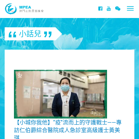
Togg
navi
小話兒
【小城你我他】“疫”流而上的守護戰士——專
訪仁伯爵綜合醫院成人急診室高級護士黃美
琪