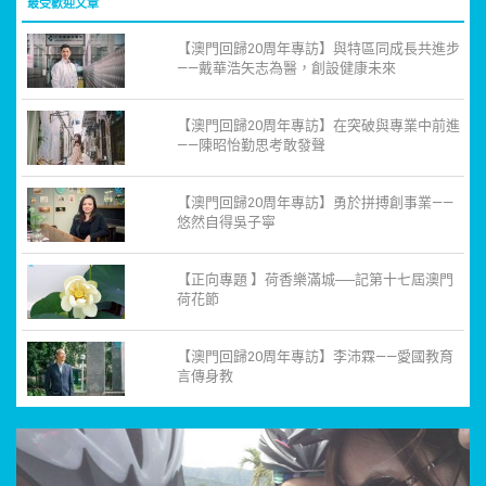
最受歡迎文章
【澳門回歸20周年專訪】與特區同成長共進步
——戴華浩矢志為醫，創設健康未來
【澳門回歸20周年專訪】在突破與專業中前進
——陳昭怡勤思考敢發聲
【澳門回歸20周年專訪】勇於拼搏創事業——
悠然自得吳子寧
【正向專題 】荷香樂滿城──記第十七屆澳門
荷花節
【澳門回歸20周年專訪】李沛霖——愛國教育
言傳身教