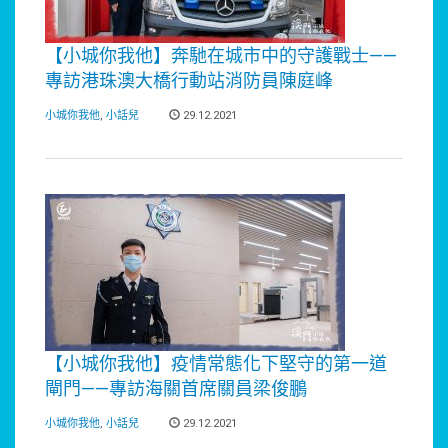
【小城你我他】奔馳在城市中的守護戰士——
專訪港珠澳大橋行動站消防員陳庭峰
小城你我他
,
小話兒
29.12.2021
【小城你我他】疫情常態化下堅守的第一道
閘門——專訪海關首席關員梁俊鵬
小城你我他
,
小話兒
29.12.2021