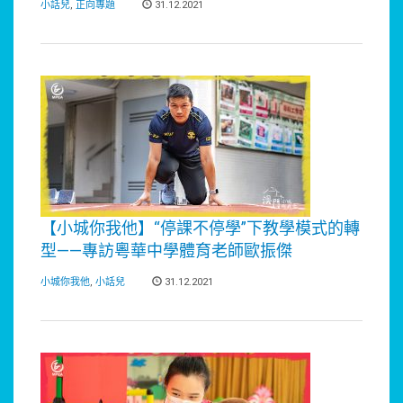
小話兒
,
正向專題
31.12.2021
【小城你我他】“停課不停學”下教學模式的轉
型——專訪粵華中學體育老師歐振傑
小城你我他
,
小話兒
31.12.2021