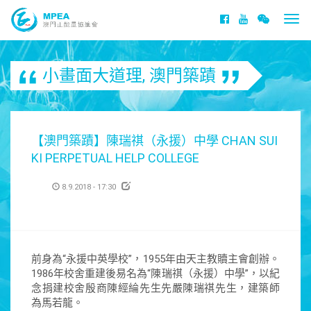
Togg
navi
小畫面大道理
,
澳門築蹟
【澳門築蹟】陳瑞祺（永援）中學 CHAN SUI
KI PERPETUAL HELP COLLEGE
8.9.2018 - 17:30
前身為“永援中英學校”，1955年由天主教贖主會創辦。
1986年校舍重建後易名為“陳瑞祺（永援）中學”，以紀
念捐建校舍殷商陳經綸先生先嚴陳瑞祺先生，建築師
為馬若龍。