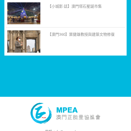
【小城影·話】澳門塔石聖誕市集
【澳門360】葉健雄教授與建築文物修復