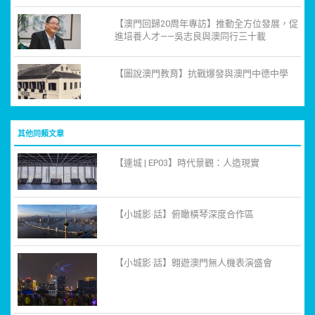
【澳門回歸20周年專訪】推動全方位發展，促
進培養人才——吳志良與澳同行三十載
【圖說澳門教育】抗戰爆發與澳門中德中學
其他同類文章
【連城 | EP03】時代景觀：人造現實
【小城影·話】俯瞰橫琴深度合作區
【小城影·話】翱遊澳門無人機表演盛會