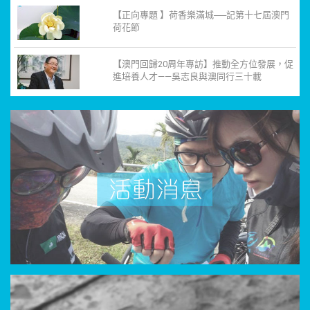
【正向專題 】荷香樂滿城──記第十七屆澳門
荷花節
【澳門回歸20周年專訪】推動全方位發展，促
進培養人才——吳志良與澳同行三十載