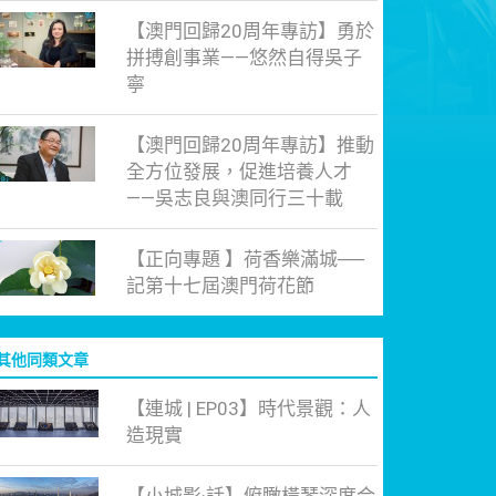
【澳門回歸20周年專訪】勇於
拼搏創事業——悠然自得吳子
寧
【澳門回歸20周年專訪】推動
全方位發展，促進培養人才
——吳志良與澳同行三十載
【正向專題 】荷香樂滿城──
記第十七屆澳門荷花節
其他同類文章
【連城 | EP03】時代景觀：人
造現實