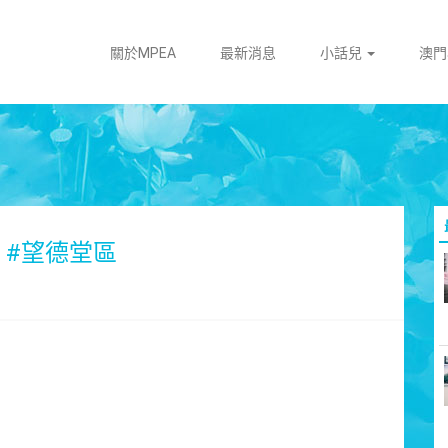
關於MPEA
最新消息
小話兒
澳
#‎望德堂區‬