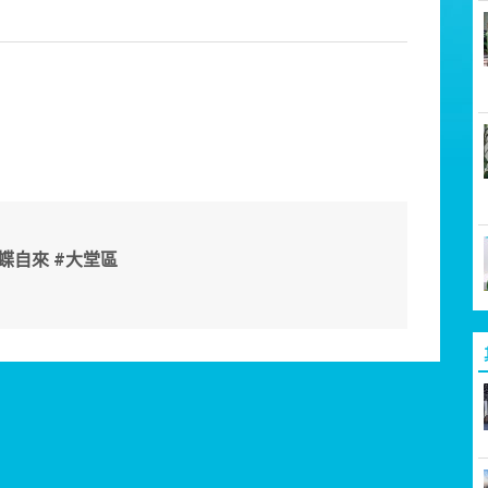
蝶自來 #大堂區