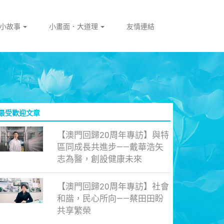
門小故事
小畫面．大道理
友情連結
最受歡迎文章
【澳門回歸20周年專訪】與特
區同成長共進步——戴華浩矢
志為醫，創設健康未來
【澳門回歸20周年專訪】社會
和諧，民心所向——蔡田田盼
共享繁榮