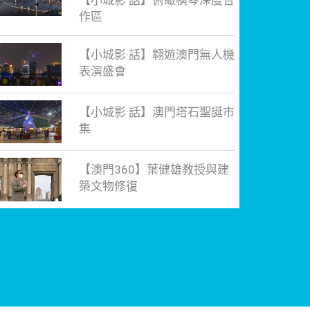
【小城影·話】俯瞰橫琴深度合
作區
【小城影·話】翱遊澳門無人機
表演盛會
【小城影·話】澳門塔石聖誕市
集
【澳門360】葉健雄教授與建
築文物修復