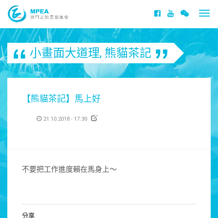
Togg
navi
小畫面大道理
,
熊貓茶記
【熊貓茶記】馬上好
21.10.2018 - 17:30
不要把工作進度賴在馬身上～
分享