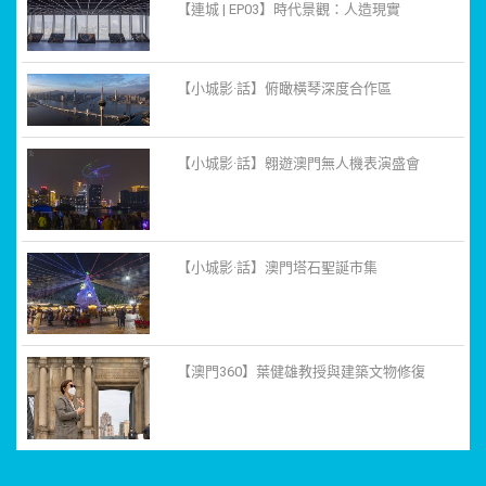
【連城 | EP03】時代景觀：人造現實
【小城影·話】俯瞰橫琴深度合作區
【小城影·話】翱遊澳門無人機表演盛會
【小城影·話】澳門塔石聖誕市集
【澳門360】葉健雄教授與建築文物修復