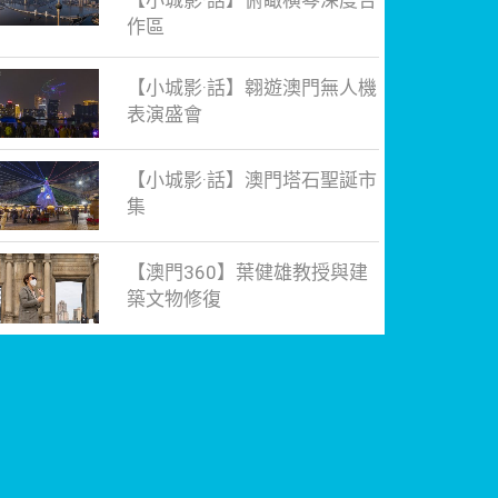
【小城影·話】俯瞰橫琴深度合
作區
【小城影·話】翱遊澳門無人機
表演盛會
【小城影·話】澳門塔石聖誕市
集
【澳門360】葉健雄教授與建
築文物修復