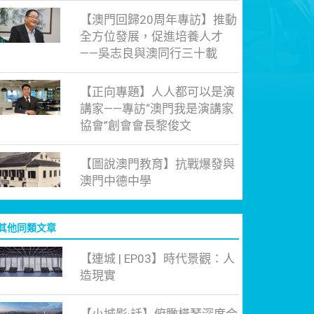
【澳門回歸20周年專訪】推動
全方位發展，促進培養人才
——吳志良與澳同行三十載
【正向專題】人人都可以是演
講家——專訪“澳門我是演講家
協會”創會會長黎俊文
【圖說澳門教育】抗戰爆發與
澳門中德中學
其他同類文章
【連城 | EP03】時代景觀：人
造現實