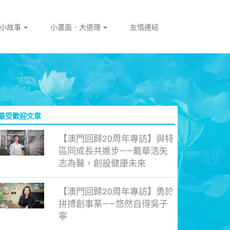
門小故事
小畫面．大道理
友情連結
最受歡迎文章
【澳門回歸20周年專訪】與特
區同成長共進步——戴華浩矢
志為醫，創設健康未來
【澳門回歸20周年專訪】勇於
拼搏創事業——悠然自得吳子
寧