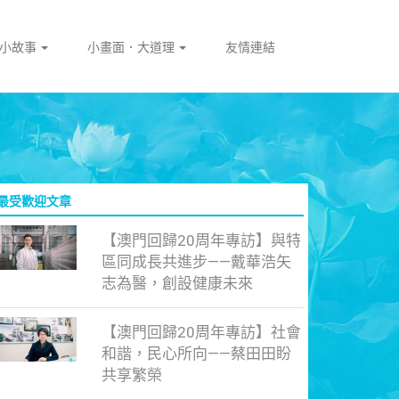
門小故事
小畫面．大道理
友情連結
最受歡迎文章
【澳門回歸20周年專訪】與特
區同成長共進步——戴華浩矢
志為醫，創設健康未來
【澳門回歸20周年專訪】社會
和諧，民心所向——蔡田田盼
共享繁榮