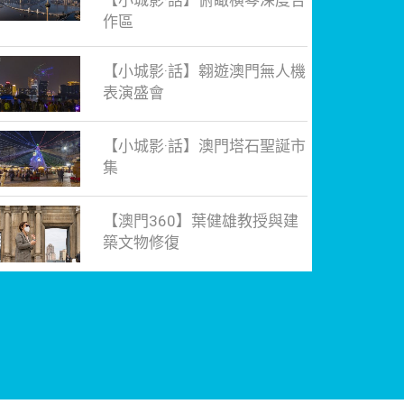
【小城影·話】俯瞰橫琴深度合
作區
【小城影·話】翱遊澳門無人機
表演盛會
【小城影·話】澳門塔石聖誕市
集
【澳門360】葉健雄教授與建
築文物修復