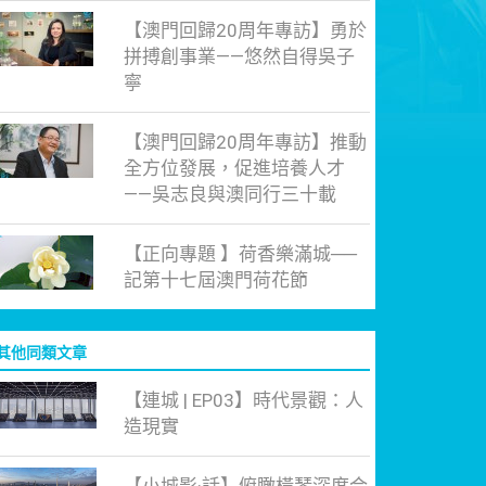
【澳門回歸20周年專訪】勇於
拼搏創事業——悠然自得吳子
寧
【澳門回歸20周年專訪】推動
全方位發展，促進培養人才
——吳志良與澳同行三十載
【正向專題 】荷香樂滿城──
記第十七屆澳門荷花節
其他同類文章
【連城 | EP03】時代景觀：人
造現實