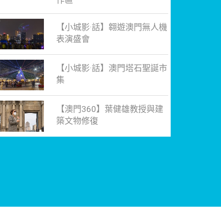
作區
【小城影·話】翱遊澳門無人機
表演盛會
【小城影·話】澳門塔石聖誕市
集
【澳門360】葉健雄教授與建
築文物修復