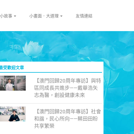
門小故事
小畫面．大道理
友情連結
最受歡迎文章
【澳門回歸20周年專訪】與特
區同成長共進步——戴華浩矢
志為醫，創設健康未來
【澳門回歸20周年專訪】社會
和諧，民心所向——蔡田田盼
共享繁榮