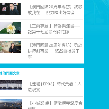
【澳門回歸20周年專訪】我歌
故我在──倪力唱出好聲音
【正向專題 】荷香樂滿城──
記第十七屆澳門荷花節
【澳門回歸20周年專訪】勇於
拼搏創事業——悠然自得吳子
寧
其他同類文章
【連城 | EP03】時代景觀：人
造現實
【小城影·話】俯瞰橫琴深度合