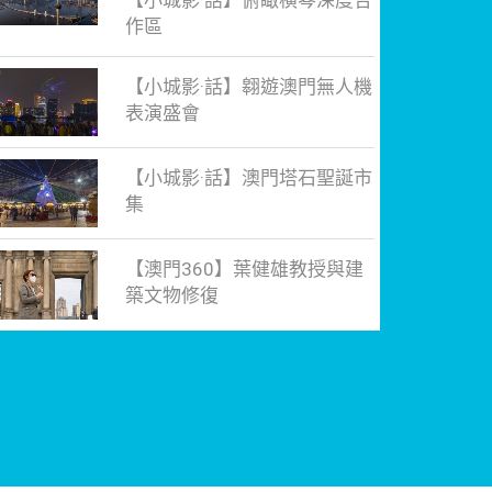
【小城影·話】俯瞰橫琴深度合
作區
【小城影·話】翱遊澳門無人機
表演盛會
【小城影·話】澳門塔石聖誕市
集
【澳門360】葉健雄教授與建
築文物修復