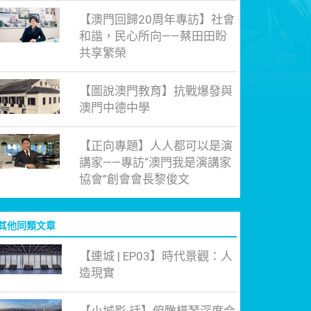
【澳門回歸20周年專訪】社會
和諧，民心所向——蔡田田盼
共享繁榮
【圖說澳門教育】抗戰爆發與
澳門中德中學
【正向專題】人人都可以是演
講家——專訪“澳門我是演講家
協會”創會會長黎俊文
其他同類文章
【連城 | EP03】時代景觀：人
造現實