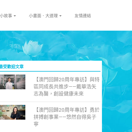
門小故事
小畫面．大道理
友情連結
最受歡迎文章
【澳門回歸20周年專訪】與特
區同成長共進步——戴華浩矢
志為醫，創設健康未來
【澳門回歸20周年專訪】勇於
拼搏創事業——悠然自得吳子
寧