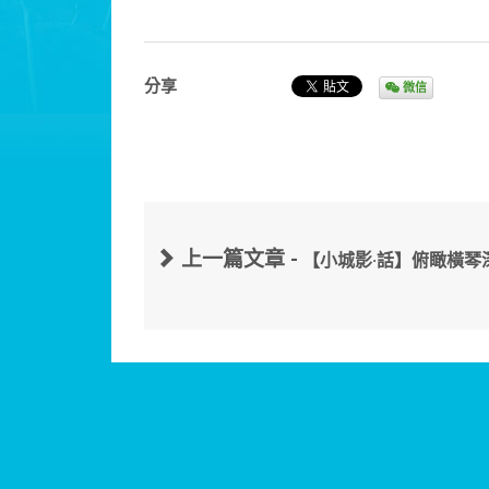
分享
微信
上一篇文章 -
【小城影·話】俯瞰橫琴