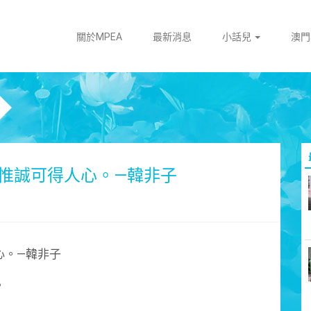
關於MPEA
最新消息
小話兒
澳
惟誠可得人心。—韓非子
心。—韓非子
。