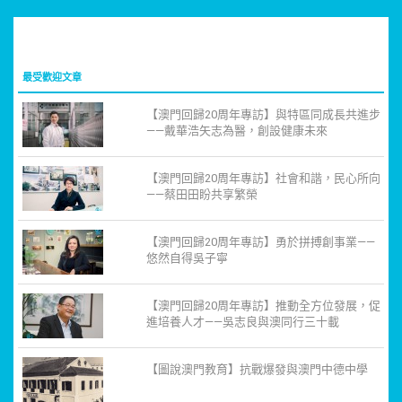
最受歡迎文章
【澳門回歸20周年專訪】與特區同成長共進步
——戴華浩矢志為醫，創設健康未來
【澳門回歸20周年專訪】社會和諧，民心所向
——蔡田田盼共享繁榮
【澳門回歸20周年專訪】勇於拼搏創事業——
悠然自得吳子寧
【澳門回歸20周年專訪】推動全方位發展，促
進培養人才——吳志良與澳同行三十載
【圖說澳門教育】抗戰爆發與澳門中德中學