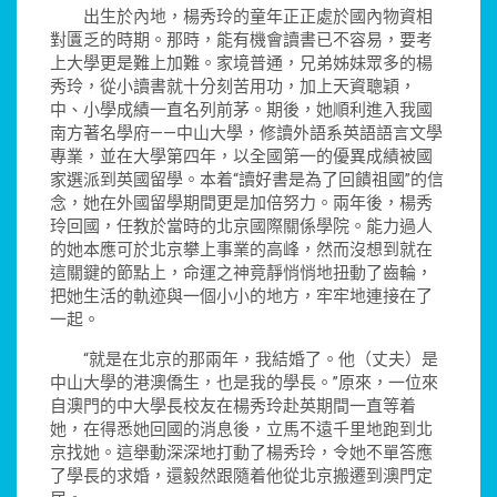
出生於內地，楊秀玲的童年正正處於國內物資相
對匱乏的時期。那時，能有機會讀書已不容易，要考
上大學更是難上加難。家境普通，兄弟姊妹眾多的楊
秀玲，從小讀書就十分刻苦用功，加上天資聰穎，
中、小學成績一直名列前茅。期後，她順利進入我國
南方著名學府——中山大學，修讀外語系英語語言文學
專業，並在大學第四年，以全國第一的優異成績被國
家選派到英國留學。本着“讀好書是為了回饋祖國”的信
念，她在外國留學期間更是加倍努力。兩年後，楊秀
玲回國，任教於當時的北京國際關係學院。能力過人
的她本應可於北京攀上事業的高峰，然而沒想到就在
這關鍵的節點上，命運之神竟靜悄悄地扭動了齒輪，
把她生活的軌迹與一個小小的地方，牢牢地連接在了
一起。
“就是在北京的那兩年，我結婚了。他（丈夫）是
中山大學的港澳僑生，也是我的學長。”原來，一位來
自澳門的中大學長校友在楊秀玲赴英期間一直等着
她，在得悉她回國的消息後，立馬不遠千里地跑到北
京找她。這舉動深深地打動了楊秀玲，令她不單答應
了學長的求婚，還毅然跟隨着他從北京搬遷到澳門定