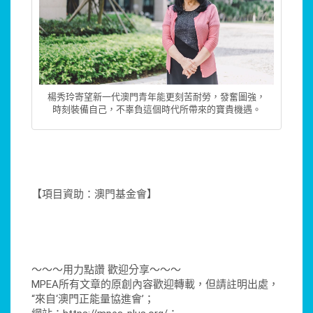
楊秀玲寄望新一代澳門青年能更刻苦耐勞，發奮圖強，
時刻裝備自己，不辜負這個時代所帶來的寶貴機遇。
【項目資助：澳門基金會】
～～～用力點讚 歡迎分享～～～
MPEA所有文章的原創內容歡迎轉載，但請註明出處，
“來自‘澳門正能量協進會’；