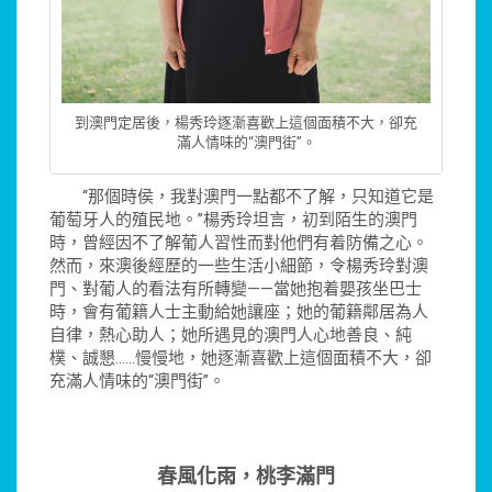
到澳門定居後，楊秀玲逐漸喜歡上這個面積不大，卻充
滿人情味的“澳門街”。
“那個時侯，我對澳門一點都不了解，只知道它是
葡萄牙人的殖民地。”楊秀玲坦言，初到陌生的澳門
時，曾經因不了解葡人習性而對他們有着防備之心。
然而，來澳後經歷的一些生活小細節，令楊秀玲對澳
門、對葡人的看法有所轉變——當她抱着嬰孩坐巴士
時，會有葡籍人士主動給她讓座；她的葡籍鄰居為人
自律，熱心助人；她所遇見的澳門人心地善良、純
樸、誠懇……慢慢地，她逐漸喜歡上這個面積不大，卻
充滿人情味的“澳門街”。
春風化雨，桃李滿門