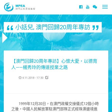
Togg
navi
小話兒
,
澳門回歸20周年專訪
【澳門回歸20周年專訪】心懷大愛，以德育
人——楊秀玲的傳道授業之路
4.11.2018 - 17:30
1999年12月20日，在澳門政權交接儀式12個小時
之後，中國人民解放軍駐澳門部隊正式經珠澳邊境進