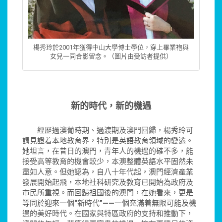
楊秀玲於2001年獲得中山大學博士學位，穿上畢業袍與
女兒一同合影留念。（圖片由受訪者提供）
新的時代，新的機遇
經歷過澳葡時期、過渡期及澳門回歸，楊秀玲可
謂見證着本地教育界，特別是英語教育領域的變遷。
她坦言，在昔日的澳門，青年人的機遇的確不多，能
接受高等教育的機會較少，本澳整體英語水平固然未
盡如人意。但她認為，自八十年代起，澳門經濟產業
發展開始起飛，本地社科研究及教育已開始為政府及
市民所重視。而回歸祖國後的澳門，在她看來，更是
等同於迎來一個
“
新時代
”
——
一個充滿着無限可能及機
遇的美好時代。在國家與特區政府的支持和推動下，