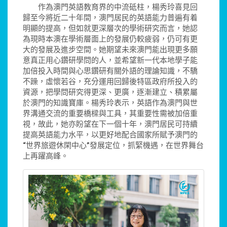
作為澳門英語教育界的中流砥柱，楊秀玲喜見回
歸至今將近二十年間，澳門居民的英語能力普遍有着
明顯的提高，但如就更深層次的學術研究而言，她認
為現時本澳在學術層面上的發展仍較疲弱，仍可有更
大的發展及進步空間。她期望未來澳門能出現更多願
意真正用心鑽研學問的人，並希望新一代本地學子能
加倍投入時間與心思鑽研有關外語的理論知識，不驕
不躁，虛懷若谷，充分運用回歸後特區政府所投入的
資源，把學問研究得更深、更廣，逐漸建立、積累屬
於澳門的知識寶庫。楊秀玲表示，英語作為澳門與世
界溝通交流的重要橋樑與工具，其重要性需被加倍重
視，故此，她亦盼望在下一個十年，澳門居民可持續
提高英語能力水平，以更好地配合國家所賦予澳門的
“
世界旅遊休閑中心
”
發展定位，抓緊機遇，在世界舞台
上再躍高峰。