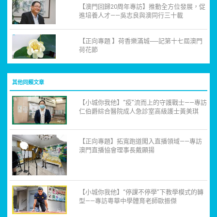
【澳門回歸20周年專訪】推動全方位發展，促
進培養人才——吳志良與澳同行三十載
【正向專題 】荷香樂滿城──記第十七屆澳門
荷花節
其他同類文章
【小城你我他】“疫”流而上的守護戰士——專訪
仁伯爵綜合醫院成人急診室高級護士黃美琪
【正向專題】拓寬跑道闖入直播領域——專訪
澳門直播協會理事長戴顯揚
【小城你我他】“停課不停學”下教學模式的轉
型——專訪粵華中學體育老師歐振傑