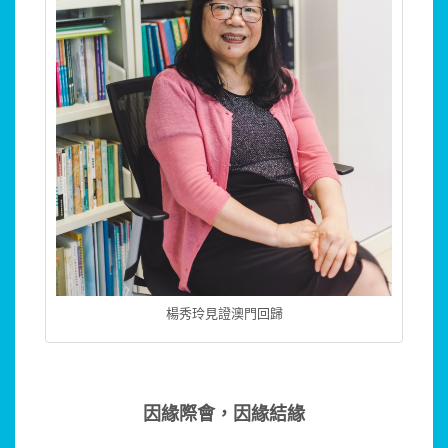
楊秀玲見證澳門回歸
因緣際會，因緣結緣