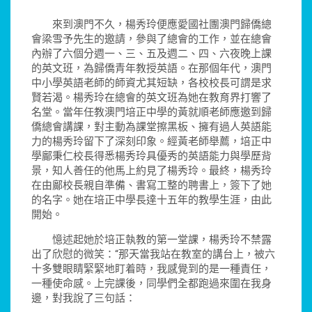
來到澳門不久，楊秀玲便應愛國社團澳門歸僑總
會梁雪予先生的邀請，參與了總會的工作，並在總會
內辦了六個分週一、三、五及週二、四、六夜晚上課
的英文班，為歸僑青年教授英語。在那個年代，澳門
中小學英語老師的師資尤其短缺，各校校長可謂是求
賢若渴。楊秀玲在總會的英文班為她在教育界打響了
名堂。當年任教澳門培正中學的黃就順老師應邀到歸
僑總會講課，對主動為課堂擦黑板、擁有過人英語能
力的楊秀玲留下了深刻印象。經黃老師舉薦，培正中
學鄺秉仁校長得悉楊秀玲具優秀的英語能力與學歷背
景，知人善任的他馬上約見了楊秀玲。最終，楊秀玲
在由鄺校長親自準備、書寫工整的聘書上，簽下了她
的名字。她在培正中學長達十五年的教學生涯，由此
開始。
憶述起她於培正執教的第一堂課，楊秀玲不禁露
出了欣慰的微笑：“那天當我站在教室的講台上，被六
十多雙眼睛緊緊地盯着時，我感覺到的是一種責任，
一種使命感。上完課後，同學們全都跑過來圍在我身
邊，對我說了三句話：