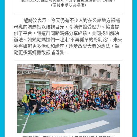
（圖片由受訪者提供）
龍綺汶表示，今天仍有不少人對在公衆地方餵哺
母乳的媽媽投以歧視目光，令她們飽受壓力。協會提
供了平台，讓這群同路媽媽分享經驗，共同找出解決
辦法。她勉勵媽媽們一起走“不再孤單的母乳路”，未來
亦將舉辦更多活動和講座，逐步改變大衆的想法，鼓
勵更多媽媽勇敢餵哺母乳。