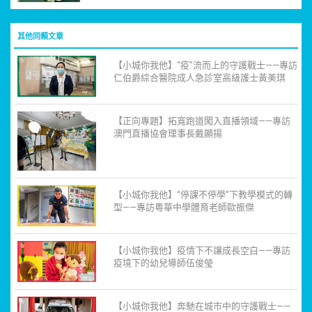
其他同類文章
【小城你我他】“疫”流而上的守護戰士——專訪
仁伯爵綜合醫院成人急診室高級護士黃美琪
【正向專題】拓寬跑道闖入直播領域——專訪
澳門直播協會理事長戴顯揚
【小城你我他】“停課不停學”下教學模式的轉
型——專訪粵華中學體育老師歐振傑
【小城你我他】疫情下不讓成長空白——專訪
疫境下的幼兒導師伍俊瑩
【小城你我他】奔馳在城市中的守護戰士——