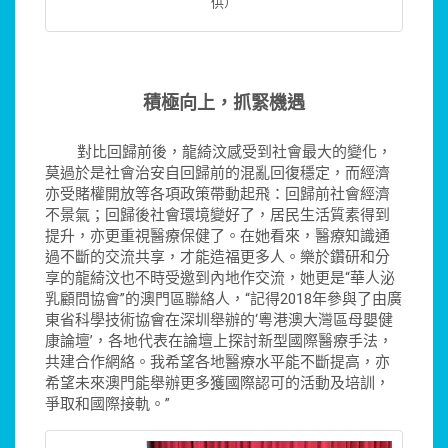
供）
積極向上，抓緊機遇
對比回歸前後，龍綺汶感受到社會最大的變化，
莫過於是社會治安自回歸前的混亂回復穩定，而經濟
亦受賭權開放等各項政策帶動起飛：回歸前社會經濟
不景氣；回歸後社會環境變好了，居民生活質素得到
提升，亦更重視醫療保健了。在她看來，醫療知識通
過不斷的交流共享，才能造福更多人。樂於鑽研和分
享的龍綺汶也不時受邀到內地作交流，她更是“華人泌
乳顧問協會”的澳門區聯絡人，“記得2018年參與了由廣
東省科學技術協會在深圳舉辦的‘粵港澳大灣區母嬰健
康論壇’，各地代表在論壇上探討新型國際醫療手法，
共建合作網絡。我希望各地醫療水平能不斷提高，亦
希望未來澳門能舉辦更多獲國際認可的活動及培訓，
爭取和國際接軌。”