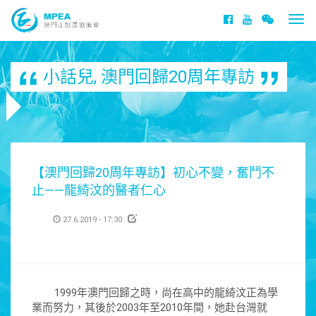
Togg
navi
小話兒
,
澳門回歸20周年專訪
【澳門回歸20周年專訪】初心不變，奮鬥不
止——龍綺汶的醫者仁心
27.6.2019 - 17:30
1999年澳門回歸之時，尚在高中的龍綺汶正為學
業而努力，其後於2003年至2010年間，她赴台灣就