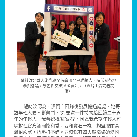
龍綺汶是華人泌乳顧問協會澳門區聯絡人，時常到各地
參與會議，學習與交流國際資訊。（圖片由受訪者提
供）
龍綺汶認為，澳門自回歸後發展機遇處處，她寄
語年輕人要不斷奮鬥，“如要送一件禮物給回歸二十周
年的年輕人，我會選擇‘紅寶石’。因為我希望年輕人可
以對社會充滿關懷和愛，要和寶石一樣，夠堅硬耐高
溫耐嚴寒，抗壓打不碎。同時保有如火般熾熱的愛國