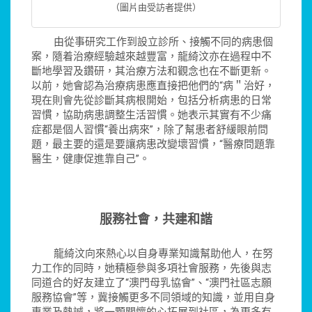
（圖片由受訪者提供）
由從事研究工作到設立診所、接觸不同的病患個
案，隨着治療經驗越來越豐富，龍綺汶亦在過程中不
斷地學習及鑽研，其治療方法和觀念也在不斷更新。
以前，她會認為治療病患應直接把他們的“病＂治好，
現在則會先從診斷其病根開始，包括分析病患的日常
習慣，協助病患調整生活習慣。她表示其實有不少痛
症都是個人習慣“養出病來”，除了幫患者舒緩眼前問
題，最主要的還是要讓病患改變壞習慣，“醫療問題靠
醫生，健康促進靠自己”。
服務社會，共建和諧
龍綺汶向來熱心以自身專業知識幫助他人，在努
力工作的同時，她積極參與多項社會服務，先後與志
同道合的好友建立了“澳門母乳協會”、“澳門社區志願
服務協會”等，冀接觸更多不同領域的知識，並用自身