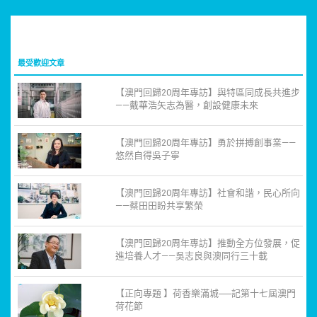
最受歡迎文章
【澳門回歸20周年專訪】與特區同成長共進步
——戴華浩矢志為醫，創設健康未來
【澳門回歸20周年專訪】勇於拼搏創事業——
悠然自得吳子寧
【澳門回歸20周年專訪】社會和諧，民心所向
——蔡田田盼共享繁榮
【澳門回歸20周年專訪】推動全方位發展，促
進培養人才——吳志良與澳同行三十載
【正向專題 】荷香樂滿城──記第十七屆澳門
荷花節