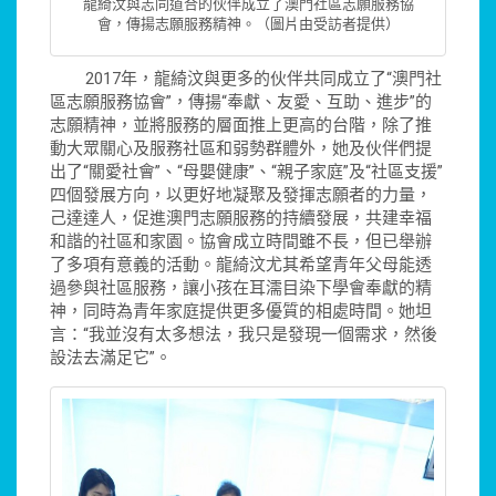
龍綺汶與志同道合的伙伴成立了澳門社區志願服務協
會，傳揚志願服務精神。（圖片由受訪者提供）
2017年，龍綺汶與更多的伙伴共同成立了“澳門社
區志願服務協會”，傳揚“奉獻、友愛、互助、進步”的
志願精神，並將服務的層面推上更高的台階，除了推
動大眾關心及服務社區和弱勢群體外，她及伙伴們提
出了“關愛社會”、“母嬰健康”、“親子家庭”及“社區支援”
四個發展方向，以更好地凝聚及發揮志願者的力量，
己達達人，促進澳門志願服務的持續發展，共建幸福
和諧的社區和家園。協會成立時間雖不長，但已舉辦
了多項有意義的活動。龍綺汶尤其希望青年父母能透
過參與社區服務，讓小孩在耳濡目染下學會奉獻的精
神，同時為青年家庭提供更多優質的相處時間。她坦
言：“我並沒有太多想法，我只是發現一個需求，然後
設法去滿足它”。