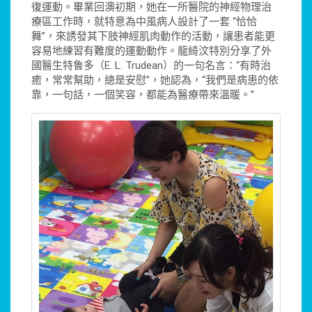
復運動。畢業回澳初期，她在一所醫院的神經物理治
療區工作時，就特意為中風病人設計了一套 “恰恰
舞”，來誘發其下肢神經肌肉動作的活動，讓患者能更
容易地練習有難度的運動動作。龍綺汶特別分享了外
國醫生特鲁多（E. L. Trudean）的一句名言：“有時治
癒，常常幫助，總是安慰”，她認為，“我們是病患的依
靠，一句話，一個笑容，都能為醫療帶來溫暖。”