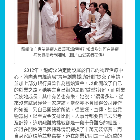
龍綺汶向專業醫療人員義務講解哺乳知識及如何在醫療
病房協助母親哺乳（圖片由受訪者提供）
2012年，龍綺汶決定開設屬於自己的物理治療中
心，她向澳門經濟局“青年創業援助計劃”提交了申請，
並加上部分銀行貸款作為初始資金，以此開啟了自己
的創業之路。她笑言自己辦的是個“微型診所”，而創業
促使她成長，其中有苦也有樂。她說：“讀書多年，從
來沒有試過經營一家店舖，當然亦不會懂得公司運作
的知識。到自己開設診所後，從營運、宣傳、進出貨
物器材，以至資金安排比例、人事等都要自己去思考
及計算，這項艱難的挑戰卻是一段十分難忘的經歷。
記得在開始時已因特殊情況虧損了十萬元裝修費，而
自身家庭環境並非富裕，這在創業初期是一個沉重的