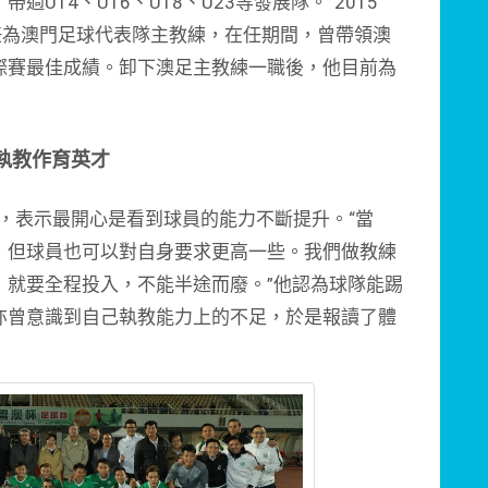
U14、U16、U18、U23等發展隊。”2015
任為澳門足球代表隊主教練，在任期間，曾帶領澳
際賽最佳成績。卸下澳足主教練一職後，他目前為
執教作育英才
表示最開心是看到球員的能力不斷提升。“當
，但球員也可以對自身要求更高一些。我們做教練
，就要全程投入，不能半途而廢。”他認為球隊能踢
亦曾意識到自己執教能力上的不足，於是報讀了體