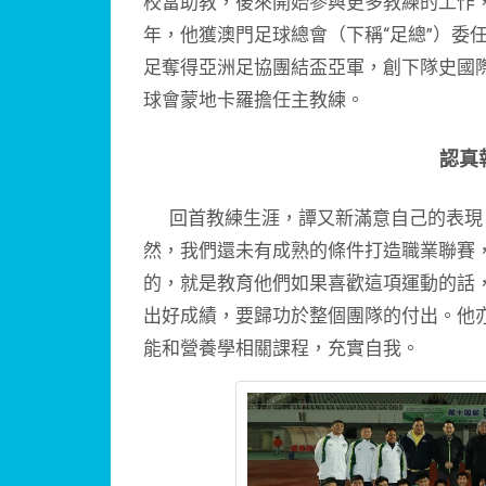
校當助教，後來開始參與更多教練的工作，帶過
年，他獲澳門足球總會（下稱“足總”）委
足奪得亞洲足協團結盃亞軍，創下隊史國
球會蒙地卡羅擔任主教練。
認真
回首教練生涯，譚又新滿意自己的表現，
然，我們還未有成熟的條件打造職業聯賽
的，就是教育他們如果喜歡這項運動的話
出好成績，要歸功於整個團隊的付出。他
能和營養學相關課程，充實自我。