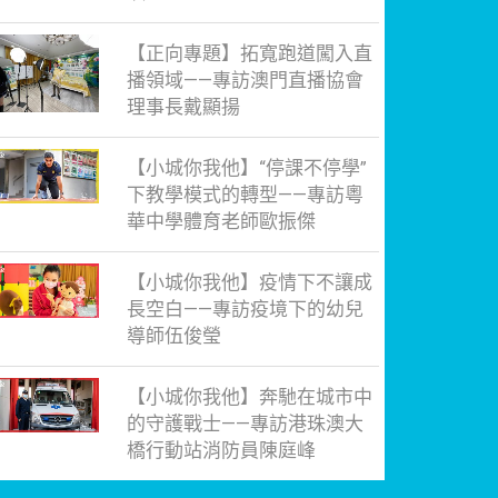
【正向專題】拓寬跑道闖入直
播領域——專訪澳門直播協會
理事長戴顯揚
【小城你我他】“停課不停學”
下教學模式的轉型——專訪粵
華中學體育老師歐振傑
【小城你我他】疫情下不讓成
長空白——專訪疫境下的幼兒
導師伍俊瑩
【小城你我他】奔馳在城市中
的守護戰士——專訪港珠澳大
橋行動站消防員陳庭峰