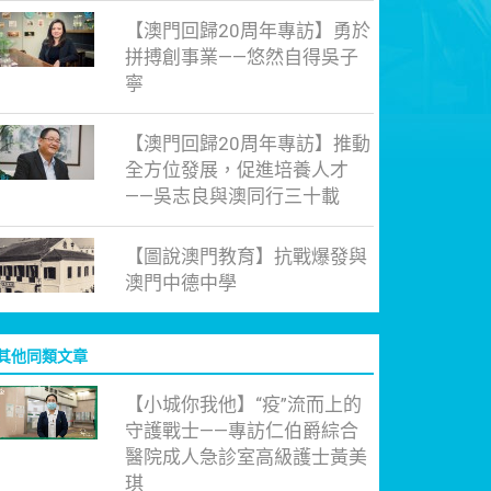
【澳門回歸20周年專訪】勇於
拼搏創事業——悠然自得吳子
寧
【澳門回歸20周年專訪】推動
全方位發展，促進培養人才
——吳志良與澳同行三十載
【圖說澳門教育】抗戰爆發與
澳門中德中學
其他同類文章
【小城你我他】“疫”流而上的
守護戰士——專訪仁伯爵綜合
醫院成人急診室高級護士黃美
琪