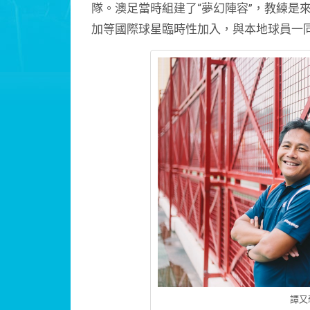
隊。澳足當時組建了“夢幻陣容”，教練是
加等國際球星臨時性加入，與本地球員一
譚又