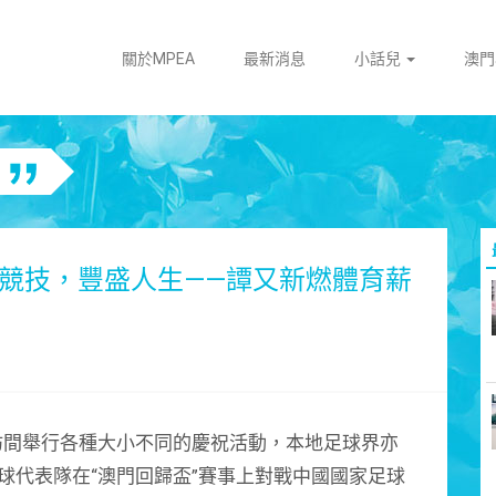
關於MPEA
最新消息
小話兒
澳
動競技，豐盛人生——譚又新燃體育薪
坊間舉行各種大小不同的慶祝活動，本地足球界亦
球代表隊在“澳門回歸盃”賽事上對戰中國國家足球