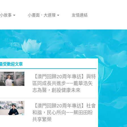
門小故事
小畫面．大道理
友情連結
最受歡迎文章
【澳門回歸20周年專訪】與特
區同成長共進步——戴華浩矢
志為醫，創設健康未來
【澳門回歸20周年專訪】社會
和諧，民心所向——蔡田田盼
共享繁榮