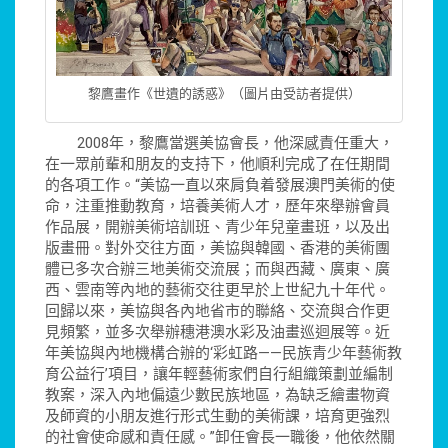
黎鷹畫作《世遺的誘惑》（圖片由受訪者提供）
2008年，黎鷹當選美協會長，他深感責任重大，
在一眾前輩和朋友的支持下，他順利完成了在任期間
的各項工作。“美協一直以來肩負着發展澳門美術的使
命，注重推動教育，培養美術人才，歷年來舉辦會員
作品展，開辦美術培訓班、青少年兒童畫班，以及出
版畫冊。對外交往方面，美協與韓國、香港的美術團
體已多次合辦三地美術交流展；而與西藏、廣東、廣
西、雲南等內地的藝術交往更早於上世紀九十年代。
回歸以來，美協與各內地省市的聯絡、交流與合作更
見頻繁，並多次舉辦穗港澳水彩及油畫巡迴展等。近
年美協與內地機構合辦的‘彩虹路——民族青少年藝術教
育公益行’項目，讓年輕藝術家們自行組織策劃並編制
教案，深入內地偏遠少數民族地區，為缺乏繪畫物資
及師資的小朋友進行形式生動的美術課，培育更強烈
的社會使命感和責任感。”卸任會長一職後，他依然關