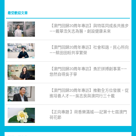
最受歡迎文章
【澳門回歸20周年專訪】與特區同成長共進步
——戴華浩矢志為醫，創設健康未來
【澳門回歸20周年專訪】社會和諧，民心所向
——蔡田田盼共享繁榮
【澳門回歸20周年專訪】勇於拼搏創事業——
悠然自得吳子寧
【澳門回歸20周年專訪】推動全方位發展，促
進培養人才——吳志良與澳同行三十載
【正向專題 】荷香樂滿城──記第十七屆澳門
荷花節