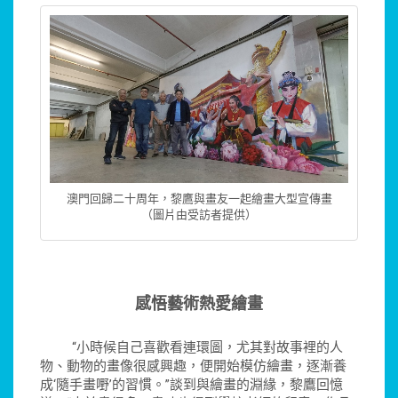
澳門回歸二十周年，黎鷹與畫友一起繪畫大型宣傳畫
（圖片由受訪者提供）
感悟藝術熱愛繪畫
“小時候自己喜歡看連環圖，尤其對故事裡的人
物、動物的畫像很感興趣，便開始模仿繪畫，逐漸養
成‘隨手畫嘢’的習慣。”談到與繪畫的淵緣，黎鷹回憶