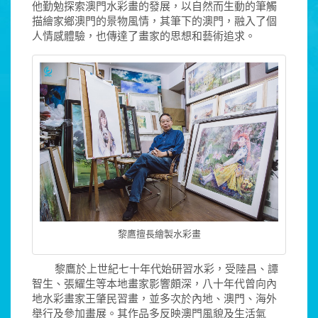
他勤勉探索澳門水彩畫的發展，以自然而生動的筆觸
描繪家鄉澳門的景物風情，其筆下的澳門，融入了個
人情感體驗，也傳達了畫家的思想和藝術追求。
黎鷹擅長繪製水彩畫
黎鷹於上世紀七十年代始研習水彩，受陸昌、譚
智生、張耀生等本地畫家影響頗深，八十年代曾向內
地水彩畫家王肇民習畫，並多次於內地、澳門、海外
舉行及參加畫展。其作品多反映澳門風貌及生活氣