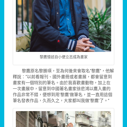
黎鷹憶述自小便立志成為畫家
黎鷹原名黎勝瑛，至為何後來會取名“黎鷹”，他解
釋說：“以前看報刊、國外畫冊或者畫展，都會留意到
畫家有一個特別的筆名。由於我喜歡畫動物，加上在
一次畫展中，留意到中國著名畫家徐悲鴻以鷹入畫的
作品非常不錯，便想到用‘黎鷹’做筆名，並一直用這個
筆名發表作品，久而久之，大家都叫我做‘黎鷹’了。”