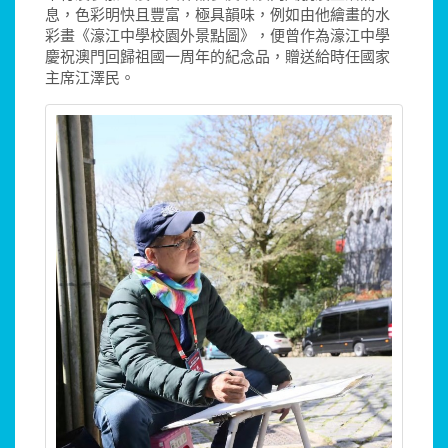
息，色彩明快且豐富，極具韻味，例如由他繪畫的水
彩畫《濠江中學校園外景點圖》，便曾作為濠江中學
慶祝澳門回歸祖國一周年的紀念品，贈送給時任國家
主席江澤民。