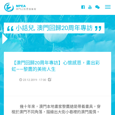
Togg
navi
小話兒
,
澳門回歸20周年專訪
【澳門回歸20周年專訪】心懷感恩，畫出彩
虹——黎鷹的美術人生
23.12.2019 - 17:00
幾十年來，澳門本地畫家黎鷹總是帶着畫具，穿
梭於澳門不同角落，描繪出大街小巷裡的澳門風情。