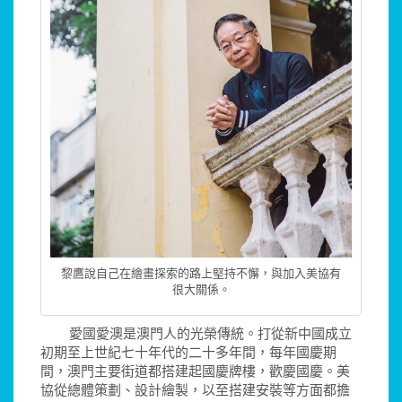
黎鷹說自己在繪畫探索的路上堅持不懈，與加入美協有
很大關係。
愛國愛澳是澳門人的光榮傳統。打從新中國成立
初期至上世紀七十年代的二十多年間，每年國慶期
間，澳門主要街道都搭建起國慶牌樓，歡慶國慶。美
協從總體策劃、設計繪製，以至搭建安裝等方面都擔