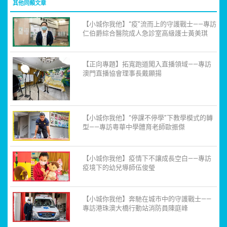
其他同類文章
【小城你我他】“疫”流而上的守護戰士——專訪
仁伯爵綜合醫院成人急診室高級護士黃美琪
【正向專題】拓寬跑道闖入直播領域——專訪
澳門直播協會理事長戴顯揚
【小城你我他】“停課不停學”下教學模式的轉
型——專訪粵華中學體育老師歐振傑
【小城你我他】疫情下不讓成長空白——專訪
疫境下的幼兒導師伍俊瑩
【小城你我他】奔馳在城市中的守護戰士——
專訪港珠澳大橋行動站消防員陳庭峰