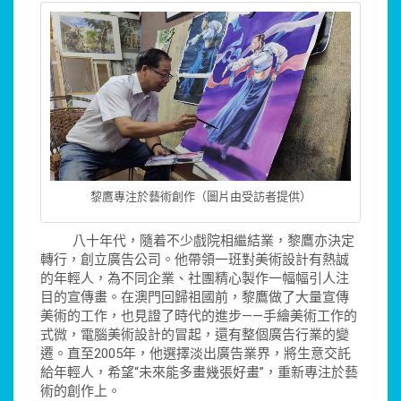
黎鷹專注於藝術創作（圖片由受訪者提供）
八十年代，隨着不少戲院相繼結業，黎鷹亦決定
轉行，創立廣告公司。他帶領一班對美術設計有熱誠
的年輕人，為不同企業、社團精心製作一幅幅引人注
目的宣傳畫。在澳門回歸祖國前，黎鷹做了大量宣傳
美術的工作，也見證了時代的進步——手繪美術工作的
式微，電腦美術設計的冒起，還有整個廣告行業的變
遷。直至2005年，他選擇淡出廣告業界，將生意交託
給年輕人，希望“未來能多畫幾張好畫”，重新專注於藝
術的創作上。