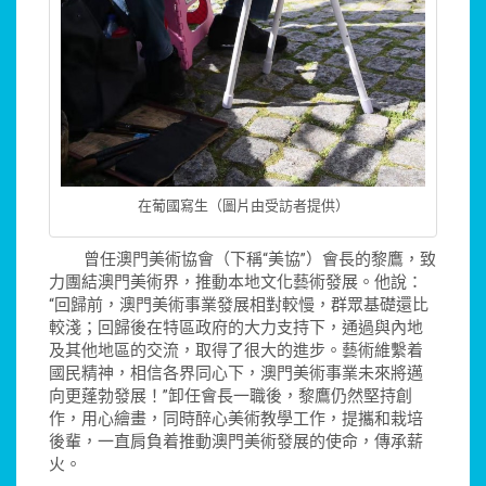
在葡國寫生（圖片由受訪者提供）
曾任澳門美術協會（下稱“美協”）會長的黎鷹，致
力團結澳門美術界，推動本地文化藝術發展。他說：
“回歸前，澳門美術事業發展相對較慢，群眾基礎還比
較淺；回歸後在特區政府的大力支持下，通過與內地
及其他地區的交流，取得了很大的進步。藝術維繫着
國民精神，相信各界同心下，澳門美術事業未來將邁
向更蓬勃發展！”卸任會長一職後，黎鷹仍然堅持創
作，用心繪畫，同時醉心美術教學工作，提攜和栽培
後輩，一直肩負着推動澳門美術發展的使命，傳承薪
火。