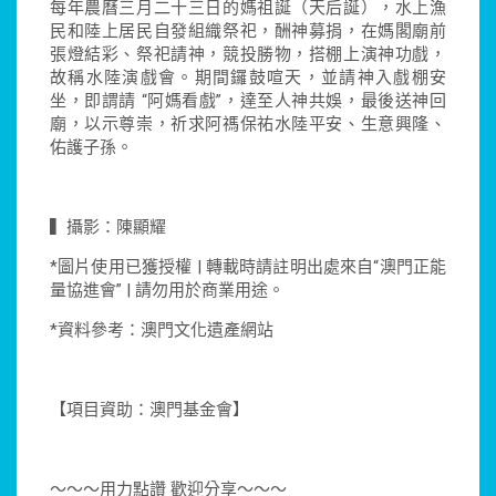
每年農曆三月二十三日的媽祖誕（天后誕），水上漁
民和陸上居民自發組織祭祀，酬神募捐，在媽閣廟前
張燈結彩、祭祀請神，競投勝物，搭棚上演神功戲，
故稱水陸演戲會。期間鑼鼓喧天，並請神入戲棚安
坐，即謂請 “阿媽看戲”，達至人神共娛，最後送神回
廟，以示尊崇，祈求阿禡保祐水陸平安、生意興隆、
佑護子孫。
▍攝影：陳顯耀
*圖片使用已獲授權 | 轉載時請註明出處來自“澳門正能
量協進會” | 請勿用於商業用途。
*資料參考：澳門文化遺產網站
【項目資助：澳門基金會】
～～～用力點讚 歡迎分享～～～