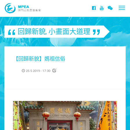
Togg
navi
回歸新貌
,
小畫面大道理
【回歸新貌】媽祖信俗
25.5.2019 - 17:30