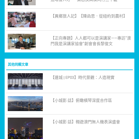
【異鄉旅人記】【陳函思．從紐約到農村】
【正向專題】人人都可以是演講家——專訪“澳
門我是演講家協會”創會會長黎俊文
其他同類文章
【連城 | EP03】時代景觀：人造現實
【小城影·話】俯瞰橫琴深度合作區
【小城影·話】翱遊澳門無人機表演盛會