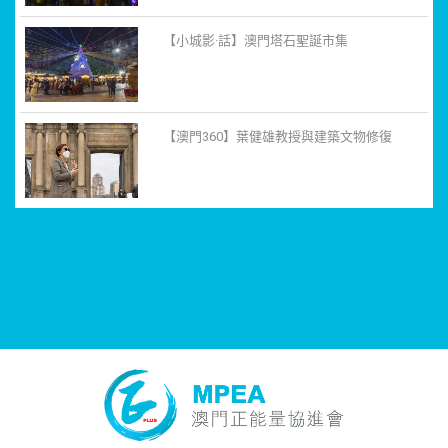
【小城影·話】澳門塔石聖誕市集
【澳門360】葉健雄教授與建築文物修復