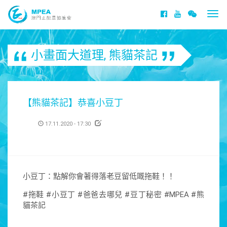
Togg
navi
小畫面大道理
,
熊貓茶記
【熊貓茶記】恭喜小豆丁
17.11.2020 - 17:30
小豆丁：點解你會著得落老豆留低嘅拖鞋！！
​#拖鞋 #小豆丁 #爸爸去哪
兒
#豆丁秘密 #MPEA #熊
貓茶記