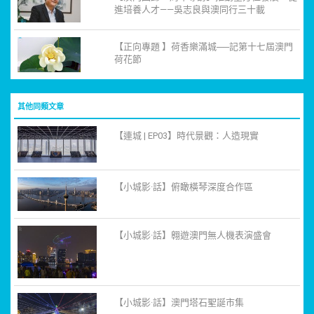
進培養人才——吳志良與澳同行三十載
【正向專題 】荷香樂滿城──記第十七屆澳門
荷花節
其他同類文章
【連城 | EP03】時代景觀：人造現實
【小城影·話】俯瞰橫琴深度合作區
【小城影·話】翱遊澳門無人機表演盛會
【小城影·話】澳門塔石聖誕市集