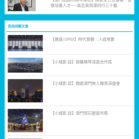
進培養人才——吳志良與澳同行三十載
其他同類文章
【連城 | EP03】時代景觀：人造現實
【小城影·話】俯瞰橫琴深度合作區
【小城影·話】翱遊澳門無人機表演盛會
【小城影·話】澳門塔石聖誕市集