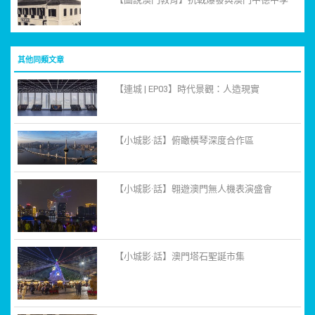
其他同類文章
【連城 | EP03】時代景觀：人造現實
【小城影·話】俯瞰橫琴深度合作區
【小城影·話】翱遊澳門無人機表演盛會
【小城影·話】澳門塔石聖誕市集