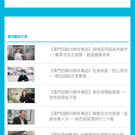
最受歡迎文章
【澳門回歸20周年專訪】與特區同成長共進步
——戴華浩矢志為醫，創設健康未來
【澳門回歸20周年專訪】社會和諧，民心所向
——蔡田田盼共享繁榮
【澳門回歸20周年專訪】勇於拼搏創事業——
悠然自得吳子寧
【澳門回歸20周年專訪】推動全方位發展，促
進培養人才——吳志良與澳同行三十載
【圖說澳門教育】抗戰爆發與澳門中德中學