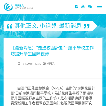
Togg
navi
其他正文
,
小話兒
,
最新消息
【最新消息】“走進校園計劃”—鏡平學校工作
坊提升學生國際視野
MPEA
19.4.2018 - 17:30
由澳門正能量協進會（MPEA）主辦的“走進校園計
劃”日前走進澳門鏡平學校，為該校師生舉辦了兩場以
提升國際視野為主題的工作坊。是次活動邀請了香港
資深新聞工作者張翠容及國內知名現代國際關係研究