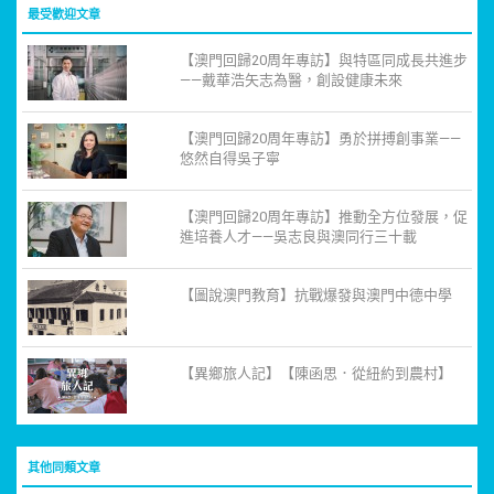
最受歡迎文章
【澳門回歸20周年專訪】與特區同成長共進步
——戴華浩矢志為醫，創設健康未來
【澳門回歸20周年專訪】勇於拼搏創事業——
悠然自得吳子寧
【澳門回歸20周年專訪】推動全方位發展，促
進培養人才——吳志良與澳同行三十載
【圖說澳門教育】抗戰爆發與澳門中德中學
【異鄉旅人記】【陳函思．從紐約到農村】
其他同類文章