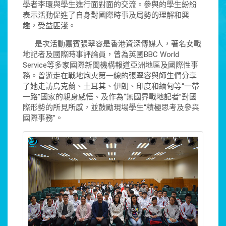
學者李環與學生進行面對面的交流。參與的學生紛紛
表示活動促進了自身對國際時事及局勢的理解和興
趣，受益匪淺。
是次活動嘉賓張翠容是香港資深傳媒人，著名女戰
地記者及國際時事評論員，曾為英國BBC World
Service等多家國際新聞機構報道亞洲地區及國際性事
務。曾遊走在戰地炮火第一線的張翠容與師生們分享
了她走訪烏克蘭、土耳其、伊朗、印度和緬甸等“一帶
一路”國家的親身感悟、及作為“無國界戰地記者”對國
際形勢的所見所感，並鼓勵現場學生“積極思考及參與
國際事務”。