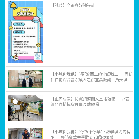
【誠聘】全職多媒體設計
【小城你我他】“疫”流而上的守護戰士——專訪
仁伯爵綜合醫院成人急診室高級護士黃美琪
【正向專題】拓寬跑道闖入直播領域——專訪
澳門直播協會理事長戴顯揚
【小城你我他】“停課不停學”下教學模式的轉
型——專訪粵華中學體育老師歐振傑