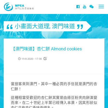
Togg
navi
小畫面大道理
,
澳門味道
【澳門味道】杏仁餅 Almond cookies
19.8.2020 - 17:30
當旅客來到澳門，其中一種必買的手信就是澳門的杏
仁餅！
這種相當受歡迎的杏仁餅其實是由綠豆粉夾肉餅演變
而來，在二十世紀上半葉已經傳入本澳，因其形狀似
杏仁且有杏仁香味而得名。