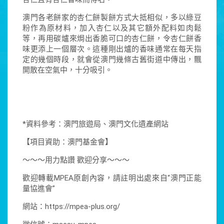
澳門各老餅家的杏仁餅製餅方式大抵相似，多以綠豆
粉作為原材料，加入杏仁以及其它額外配料如肉鬆
等，再用碳爐來焗出香脆可口的杏仁餅，令杏仁餅香
味更添上一個層次。這種剛出爐的香味通常在每天指
定的幾個時段，就會從澳門幾條古舊街道中傳出，飄
開散在空氣中，十分吸引。
*資料參考：澳門旅遊局、澳門文化遺產網站
【項目資助：澳門基金會】
～～～用力點讚 歡迎分享～～～
歡迎轉載MPEA原創內容，請註明出處來自“澳門正能
量協進會”
網站：https://mpea-plus.org/