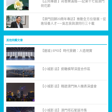
【正向專題 】荷香樂滿城──記第十七屆澳門
荷花節
【澳門回歸20周年專訪】推動全方位發展，促
進培養人才——吳志良與澳同行三十載
其他同類文章
【連城 | EP03】時代景觀：人造現實
【小城影·話】俯瞰橫琴深度合作區
【小城影·話】翱遊澳門無人機表演盛會
【小城影·話】澳門塔石聖誕市集