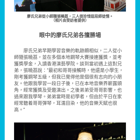
廖氏兄弟從小師隨張曉荔，三人很珍惜這段師徒情。
（相片由受訪者提供）
眼中的廖氏兄弟各擅勝場
廖氏兄弟早期學習音樂的軌跡頗相似，二人從小
師隨張曉荔，並在多個本地鋼琴大賽接連獲獎，並考
獲獎學金，入讀香港演藝學院。談到當初遇上這對兄
弟，張曉荔說：“最初和哥哥接觸時，他還是小學生，
剛考獲鋼琴五級，但我已覺得他是個很有志向的小朋
友。他跟我學習一段日子後，已在本地音樂界嶄露頭
角，經常獲獎及受邀演出。之後弟弟受哥哥影響，也
過來跟我學琴。弟弟當時是初學者，但由於平日在家
經常聽着哥哥彈琴，耳濡目染，他的音樂天賦也很
高。”