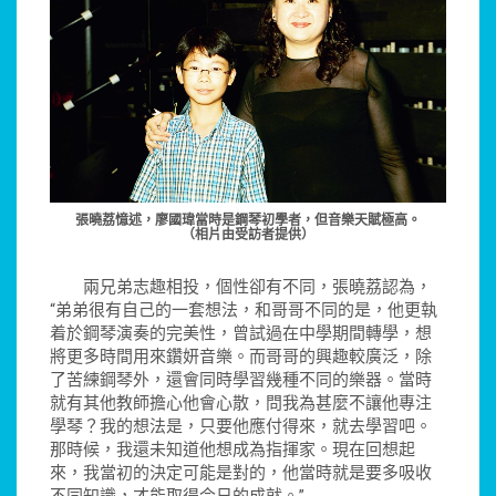
張曉荔憶述，廖國瑋當時是鋼琴初學者，但音樂天賦極高。
（相片由受訪者提供）
兩兄弟志趣相投，個性卻有不同，張曉荔認為，
“弟弟很有自己的一套想法，和哥哥不同的是，他更執
着於鋼琴演奏的完美性，曾試過在中學期間轉學，想
將更多時間用來鑽妍音樂。而哥哥的興趣較廣泛，除
了苦練鋼琴外，還會同時學習幾種不同的樂器。當時
就有其他教師擔心他會心散，問我為甚麼不讓他專注
學琴？我的想法是，只要他應付得來，就去學習吧。
那時候，我還未知道他想成為指揮家。現在回想起
來，我當初的決定可能是對的，他當時就是要多吸收