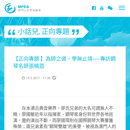
Togg
navi
小話兒
,
正向專題
【正向專題 】為師之道，學無止境──專訪鋼
琴名師張曉荔
19.5.2017 - 17:30
在本澳古典音樂界，廖氏兄弟的大名可謂無人不
曉，廖國敏近年以指揮家、鋼琴家身份到世界各地巡
演，邀約演出不斷，而廖國瑋則在國際鋼琴大賽屢獲
殊榮；兩兄弟素有“鋼琴雙雄”的美譽，被視為澳門人的