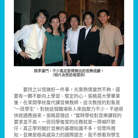
桃李滿門，不少高足取得傑出的音樂成績。
（相片由受訪者提供）
要持之以恆做好一件事，光靠熱情當然不夠，還
要有一顆不斷向上學習、堅定的心。張曉荔大學畢業
後，在某間學校當代課音樂教師，這次教授的對象是
“一班學生”，對她這個職場新人來說壓力不少，不過很
快就適應過來。張曉荔憶述，“當時學校對音樂課程的
要求並不高，一班同學每堂的任務就是一齊唱吓歌
仔，真正學到關於音樂的基礎知識不多，但眾所周
知，音樂是極具感染力的國際語言，我不想看到學生