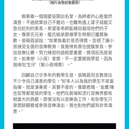
（相片由受訪者提供）
眼看着一個個愛徒闖出名堂，為師者的心態當然
滿意，不過就算自己不邀功，也難免遇上望子成龍又
急功近利的家長，希望張老師能親自栽培他們的子
女，像廖氏兄弟、龍氏姐弟那樣學生時期已獲獎無
數。張曉荔卻說：“如果執着於是否得獎，忽視了讓小
孩接受全面的音樂教育，我覺得有責任提醒家長，參
加音樂比賽，努力練習的過程更重要，獎項反而是其
次。如果想（小孩）拿獎，不一定要跟我學習，因為
我唔包‘生仔’（幫小孩得獎）。”
回顧自己廿多年的教學生涯，張曉荔坦言教育出
不少令自己滿意的學生，“好多人以為我的學生不是當
指揮，就是演奏家，其實不是的。像鄭君熾、‘金鷹’陳
志宏等都是我的學生，他們在劇場和流行音樂界都有
相當大的貢獻。即使沒有以音樂為工作，有些學生只
是閒餘觀看或參與音樂演出，我也對他們感到非常滿
意。”