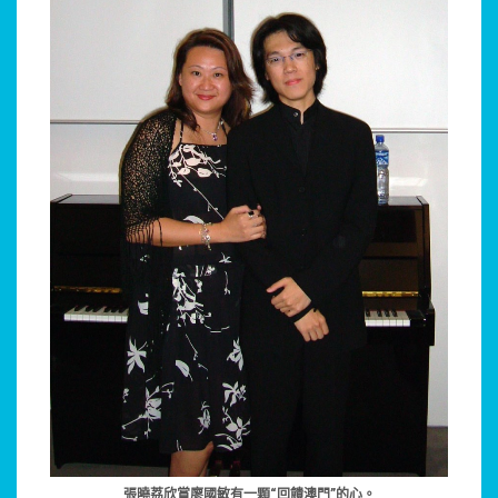
張曉荔欣賞廖國敏有一顆“回饋澳門”的心。