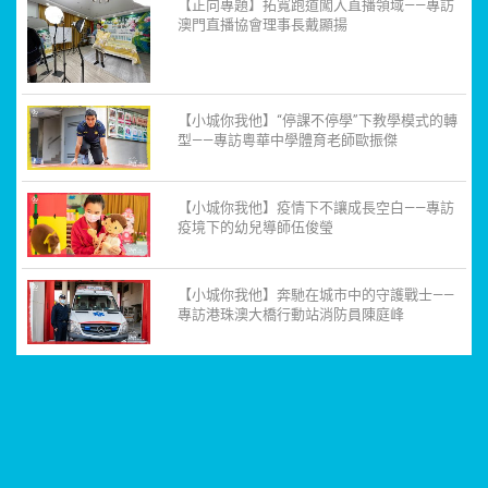
【正向專題】拓寬跑道闖入直播領域——專訪
澳門直播協會理事長戴顯揚
【小城你我他】“停課不停學”下教學模式的轉
型——專訪粵華中學體育老師歐振傑
【小城你我他】疫情下不讓成長空白——專訪
疫境下的幼兒導師伍俊瑩
【小城你我他】奔馳在城市中的守護戰士——
專訪港珠澳大橋行動站消防員陳庭峰