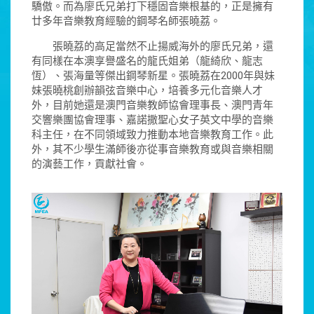
驕傲。而為廖氏兄弟打下穩固音樂根基的，正是擁有
廿多年音樂教育經驗的鋼琴名師張曉荔。
張曉荔的高足當然不止揚威海外的廖氏兄弟，還
有同樣在本澳享譽盛名的龍氏姐弟（龍綺欣、龍志
恆）、張海量等傑出鋼琴新星。張曉荔在2000年與妹
妹張曉桃創辦韻弦音樂中心，培養多元化音樂人才
外，目前她還是澳門音樂教師協會理事長、澳門青年
交響樂團協會理事、嘉諾撒聖心女子英文中學的音樂
科主任，在不同領域致力推動本地音樂教育工作。此
外，其不少學生滿師後亦從事音樂教育或與音樂相關
的演藝工作，貢獻社會。