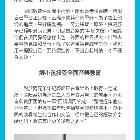
不同知識，才能取得今日的成就。”
廖國敏曾在訪問中提到，剛到香港讀書時，發現
自己學習起步晚，基礎不夠其他同學好。為了趕上他
們的進度，只好將勤補拙，努力練琴。原來，張曉荔
早已囑咐過兩兄弟，切忌做音樂的“井底之蛙”，“無論
你們在澳門彈得怎樣出色，外面的世界很大，出到去
要重新見識和學習。除了以這番話告誡學生外，我也
用來提醒自己，要持續進修，不斷自我增值，才不枉
為人師。”
讓小孩接受全面音樂教育
對於兩兄弟年紀輕輕已在音樂路上取得一定成
績，張曉荔認為這是二人長年累月努力的成果。她坦
言欣賞廖國敏有一顆“回饋澳門”的心，“雖然近年他在
外地定居，但幾乎每年都會抽空回澳參與演出，與不
同的演奏新生代合作和交流，從中把自己的經驗分享
給他們，冀培育出更多後起之秀。”