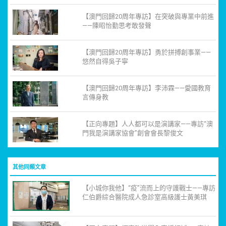
【澳門回歸20周年專訪】在突破與專業中前進
——陳昭怡勤思考敢發聲
【澳門回歸20周年專訪】勇於拼搏創事業——
悠然自得吳子寧
【澳門回歸20周年專訪】李沛霖——愛國教育
言傳身教
【正向專題】人人都可以是演講家——專訪“澳
門我是演講家協會”創會會長黎俊文
其他同類文章
【小城你我他】“疫”流而上的守護戰士——專訪
仁伯爵綜合醫院成人急診室高級護士黃美琪