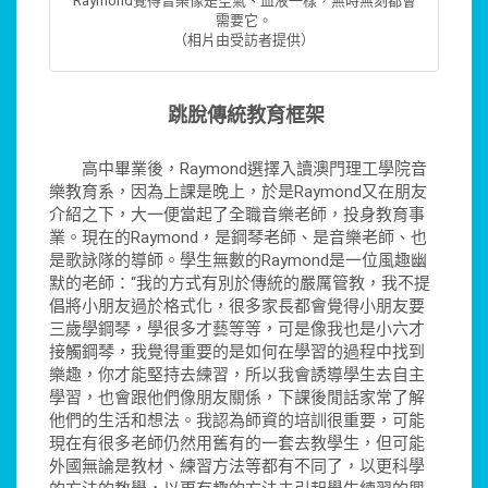
Raymond覺得音樂像是空氣、血液一樣，無時無刻都會
需要它。
（相片由受訪者提供）
跳脫傳統教育框架
高中畢業後，Raymond選擇入讀澳門理工學院音
樂教育系，因為上課是晚上，於是Raymond又在朋友
介紹之下，大一便當起了全職音樂老師，投身教育事
業。現在的Raymond，是鋼琴老師、是音樂老師、也
是歌詠隊的導師。學生無數的Raymond是一位風趣幽
默的老師：“我的方式有別於傳統的嚴厲管教，我不提
倡將小朋友過於格式化，很多家長都會覺得小朋友要
三歲學鋼琴，學很多才藝等等，可是像我也是小六才
接觸鋼琴，我覺得重要的是如何在學習的過程中找到
樂趣，你才能堅持去練習，所以我會誘導學生去自主
學習，也會跟他們像朋友關係，下課後閒話家常了解
他們的生活和想法。我認為師資的培訓很重要，可能
現在有很多老師仍然用舊有的一套去教學生，但可能
外國無論是教材、練習方法等都有不同了，以更科學