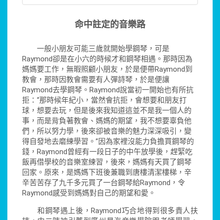
命中註定的音樂路
一般小朋友可能三歲就開始學鋼琴，可是
Raymond卻是在小六的時候才和鋼琴相遇。那時因為
媽媽要工作，無暇照顧小朋友，於是便帶Raymond到
教會，那時因教會需要有人彈詩琴，於是便讓
Raymond去學鋼琴。Raymond說當初一開始也有所抗
拒：“那時候年紀小，當然會抗拒，會想要和朋友打
球，想要去玩，但是後來我知道這並不是我一個人的
事，而是背負著教會、媽媽的期望，我不想要辜負他
們，所以努力學，後來卻被音樂的魅力深深吸引，變
得自發地去磨練學習。”因為家裡沒能力負擔買鋼琴的
錢，Raymond曾經有一段日子的中午放學後，趕緊吃
飯再借學校的音樂室練習，後來，媽媽有天買了鋼琴
回家。原來，是媽媽下班後兼職到唐樓清潔樓梯，辛
辛苦苦存了九千多元買了一台鋼琴給Raymond，令
Raymond感受到媽媽對自己的期望和愛。
和鋼琴遇上後，Raymond巧合地得到很多貴人扶