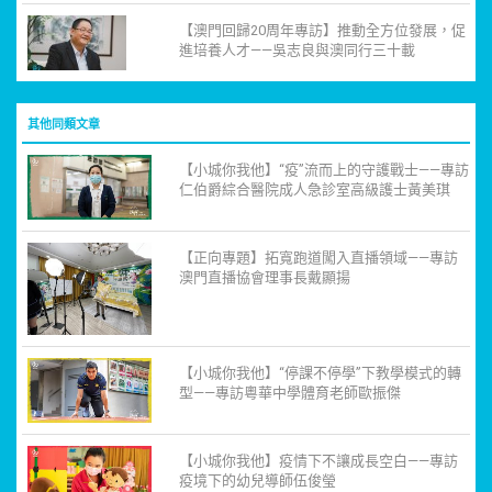
【澳門回歸20周年專訪】推動全方位發展，促
進培養人才——吳志良與澳同行三十載
其他同類文章
【小城你我他】“疫”流而上的守護戰士——專訪
仁伯爵綜合醫院成人急診室高級護士黃美琪
【正向專題】拓寬跑道闖入直播領域——專訪
澳門直播協會理事長戴顯揚
【小城你我他】“停課不停學”下教學模式的轉
型——專訪粵華中學體育老師歐振傑
【小城你我他】疫情下不讓成長空白——專訪
疫境下的幼兒導師伍俊瑩