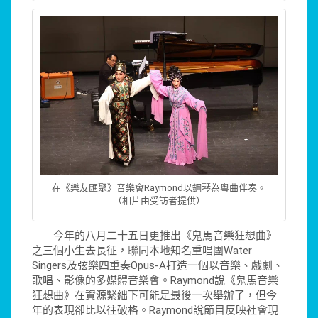
在《樂友匯聚》音樂會Raymond以鋼琴為粵曲伴奏。
（相片由受訪者提供）
今年的八月二十五日更推出《鬼馬音樂狂想曲》
之三個小生去長征，聯同本地知名重唱團Water
Singers及弦樂四重奏Opus-A打造一個以音樂、戲劇、
歌唱、影像的多媒體音樂會。Raymond說《鬼馬音樂
狂想曲》在資源緊絀下可能是最後一次舉辦了，但今
年的表現卻比以往破格。Raymond說節目反映社會現