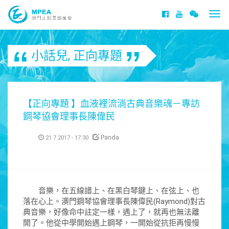
Togg
navi
小話兒
,
正向專題
【正向專題 】血液裡流淌古典音樂魂－專訪
鋼琴協會理事長陳偉民
Panda
21.7.2017 - 17:30
音樂，在五線譜上、在黑白琴鍵上、在弦上、也
落在心上。澳門鋼琴協會理事長陳偉民(Raymond)對古
典音樂，好像命中註定一樣，遇上了，就再也無法離
開了。他從中學開始遇上鋼琴，一開始從抗拒再慢慢