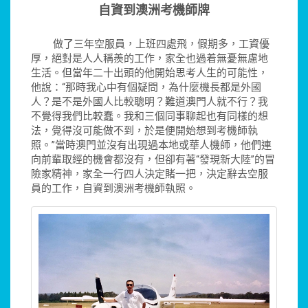
自資到澳洲考機師牌
做了三年空服員，上班四處飛，假期多，工資優
厚，絕對是人人稱羨的工作，家全也過着無憂無慮地
生活。但當年二十出頭的他開始思考人生的可能性，
他說：“那時我心中有個疑問，為什麼機長都是外國
人？是不是外國人比較聰明？難道澳門人就不行？我
不覺得我們比較蠢。我和三個同事聊起也有同樣的想
法，覺得沒可能做不到，於是便開始想到考機師執
照。”當時澳門並沒有出現過本地或華人機師，他們連
向前輩取經的機會都沒有，但卻有著“發現新大陸”的冒
險家精神，家全一行四人決定賭一把，決定辭去空服
員的工作，自資到澳洲考機師執照。