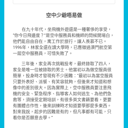
空中少爺唔易做
在九十年代，坐飛機外遊還是一種奢侈的享受，
“你今日飛邊度？”是空中服務員和機師的問候開場白，
他們能自由自在，寓工作於旅行，讓人羨慕不已。
1996年，林家全還在讀大學時，已應徵過澳門航空第
一屆空中服務員，可惜失敗了。
三年後，家全再次挑戰投考，最終錄取了四人，
家全是唯一位被錄取的男士。他當初以為做空服員很
簡單，投身時才發現有不少困難：“最初以為當空服員
只要外表好、派餐、有笑容就夠，但後來才知道和想
像中的差別很大。因為實際上，空中服務員要注意飛
機的安全、緊急程序、指導客人如何逃生、為他們急
救等，須接受定期培訓，有很多英文書籍要看，更要
有團體合作性，後來訓練時才知道要學那麼多東西。
對來我說，起步的因難是有的，但凡事都有可能，只
看你是否願意去學。”