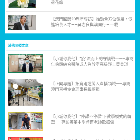
荷花節
【澳門回歸20周年專訪】推動全方位發展，促
進培養人才——吳志良與澳同行三十載
其他同類文章
【小城你我他】“疫”流而上的守護戰士——專訪
仁伯爵綜合醫院成人急診室高級護士黃美琪
【正向專題】拓寬跑道闖入直播領域——專訪
澳門直播協會理事長戴顯揚
【小城你我他】“停課不停學”下教學模式的轉
型——專訪粵華中學體育老師歐振傑