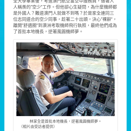
全大學畢業後，考進澳門航空當空中服務員，做著人
人稱羨的“空少”工作。但他卻心生疑問，為什麼機師都
是外國人？難道澳門人就做不到嗎？於是家全連同三
位志同道合的空少同事，趁著二十出頭，決心“祼辭”，
離開“舒適圈”到澳洲考取機師飛行執照，最終他們成為
了首批本地機長，逆著風圓機師夢。
林家全是首批本地機長，逆著風圓機師夢。
（相片由受訪者提供）