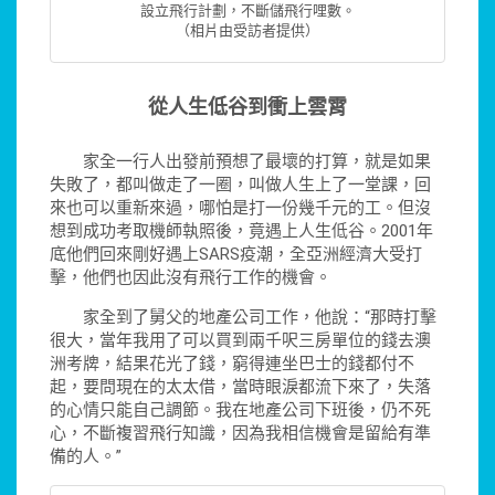
設立飛行計劃，不斷儲飛行哩數。
（相片由受訪者提供）
從人生低谷到衝上雲霄
家全一行人出發前預想了最壞的打算，就是如果
失敗了，都叫做走了一圈，叫做人生上了一堂課，回
來也可以重新來過，哪怕是打一份幾千元的工。但沒
想到成功考取機師執照後，竟遇上人生低谷。2001年
底他們回來剛好遇上SARS疫潮，全亞洲經濟大受打
擊，他們也因此沒有飛行工作的機會。
家全到了舅父的地產公司工作，他說：“那時打擊
很大，當年我用了可以買到兩千呎三房單位的錢去澳
洲考牌，結果花光了錢，窮得連坐巴士的錢都付不
起，要問現在的太太借，當時眼淚都流下來了，失落
的心情只能自己調節。我在地產公司下班後，仍不死
心，不斷複習飛行知識，因為我相信機會是留給有準
備的人。”