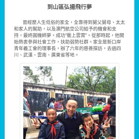
到山區弘揚飛行夢
曾經歷人生低俗的家全，全靠得到舅父舅母、太太
和家人的幫助，以及澳門航空公司給予的機會和支
持，最終圓機師夢，成功“衝上雲霄”。從那時起，他開
始熱衷參與社會工作，扶助弱勢社群。家全是新口岸
青年義工會的理事長，辦了六年的慈善探訪，去過四
川、武漢、雲南、廣東省等地。