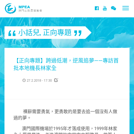
Togg
navi
小話兒
,
正向專題
【正向專題】跨過低潮，逆風追夢——專訪首
批本地機長林家全
27.2.2018 - 17:30
祼辭需要勇氣，更勇敢的是要去追一個沒有人做
過的夢。
澳門國際機場於1995年才落成使用，1999年林家