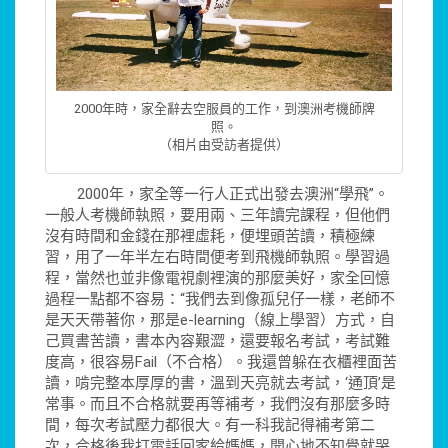
2000年時，家全辭去空服員的工作，到澳洲考機師牌
照。
（相片由受訪者提供）
2000年，家全等一行人正式出發去澳洲“學飛”。
一般人考機師執照，要用兩、三年讀完課程，但他們
沒有時間和金錢在那裡虛耗，便埋頭苦讀，積極練
習，用了一年半左右時間便考到飛機師執照。學習過
程，當然也並非像電視劇裡演的那麼美好，家全回憶
過程一點都不容易：“我們去到像孤兒仔一樣，老師不
是天天帶著你，那是e-learning（線上學習）方式，自
己買書苦讀，書本內容艱澀，還要報名考試，考試難
度高，很容易Fail（不合格）。我還曾躲在衣櫃裡面苦
讀，啃完整本厚厚的書，溫到天亮就去考試，‘通頂’是
常事。而且不合格就要再等補考，我們沒有那麼多時
間，每次考試壓力都很大。有一科我記得補考第二
次，合格後我打電話回家給媽媽，開心地不知覺就哭