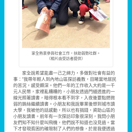
家全熱衷參與社會工作，扶助弱勢社群。
（相片由受訪者提供）
家全說希望能盡一己之綿力，多做對社會有益的
事：“我帶年輕人到內地山區探訪義教，目睹當地居民
的苦況，感受頗深。他們一年的工作收入大約是一千
元人民幣，家裡亂糟糟的，小朋友透過門縫透進的一
線光照著讀書，暗得根本看不到字，入夜後要點燃微
弱的鎢絲繼續讀書。小朋友和我說畢業後想到城市讀
大學，我被他的話感動，所以也有捐錢，資助山區的
小朋友讀書。前年有一次探訪印象很深刻，我問小朋
友們知不知什麼叫飛機，他們說不知道也沒見過。當
下才發現貧困的確限制了人們的想像，於是我便透過