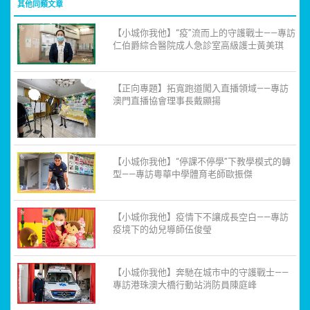
其他同類文章
【小城你我他】“疫”流而上的守護戰士——專訪
仁伯爵綜合醫院成人急診室高級護士黃美琪
【正向專題】拓寬跑道闖入直播領域——專訪
澳門直播協會理事長戴顯揚
【小城你我他】“停課不停學”下教學模式的轉
型——專訪粵華中學體育老師歐振傑
【小城你我他】疫情下不讓成長空白——專訪
疫境下的幼兒導師伍俊瑩
【小城你我他】奔馳在城市中的守護戰士——
專訪港珠澳大橋行動站消防員陳庭峰