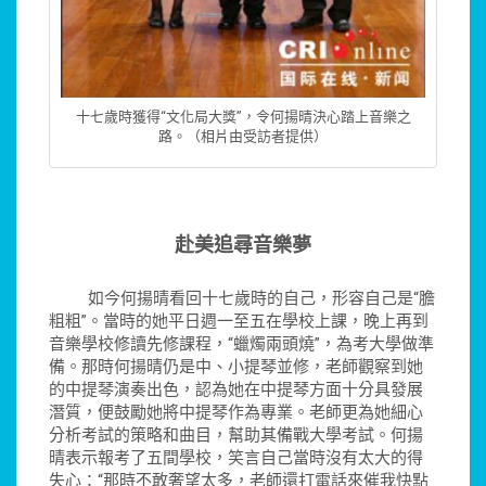
十七歲時獲得“文化局大獎”，令何揚晴決心踏上音樂之
路。（相片由受訪者提供）
赴美追尋音樂夢
如今何揚晴看回十七歲時的自己，形容自己是“膽
粗粗”。當時的她平日週一至五在學校上課，晚上再到
音樂學校修讀先修課程，“蠟燭兩頭燒”，為考大學做準
備。那時何揚晴仍是中、小提琴並修，老師觀察到她
的中提琴演奏出色，認為她在中提琴方面十分具發展
潛質，便鼓勵她將中提琴作為專業。老師更為她細心
分析考試的策略和曲目，幫助其備戰大學考試。何揚
晴表示報考了五間學校，笑言自己當時沒有太大的得
失心：“那時不敢奢望太多，老師還打電話來催我快點