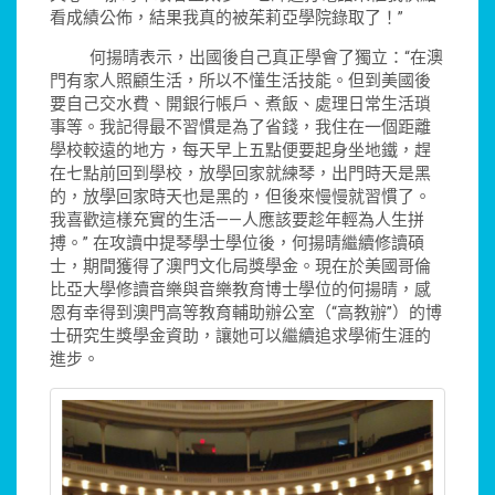
看成績公佈，結果我真的被茱莉亞學院錄取了！”
何揚晴表示，出國後自己真正學會了獨立：“在澳
門有家人照顧生活，所以不懂生活技能。但到美國後
要自己交水費、開銀行帳戶、煮飯、處理日常生活瑣
事等。我記得最不習慣是為了省錢，我住在一個距離
學校較遠的地方，每天早上五點便要起身坐地鐵，趕
在七點前回到學校，放學回家就練琴，出門時天是黑
的，放學回家時天也是黑的，但後來慢慢就習慣了。
我喜歡這樣充實的生活——人應該要趁年輕為人生拼
搏。” 在攻讀中提琴學士學位後，何揚晴繼續修讀碩
士，期間獲得了澳門文化局獎學金。現在於美國哥倫
比亞大學修讀音樂與音樂教育博士學位的何揚晴，感
恩有幸得到澳門高等教育輔助辦公室（“高教辦”）的博
士研究生獎學金資助，讓她可以繼續追求學術生涯的
進步。