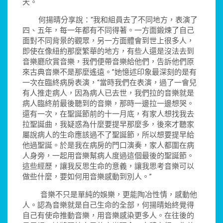
天。
何揚晴分享說：“我和組員去了不同地方，表演了
四、五年，每一年都有不同得著。一方面鍛煉了自己
面對不同背景的觀眾，另一方面體會到世上很多人，
即使在像紐約那麼繁華的地方，有些人還是沒法去到
音樂廳欣賞音樂，我們便帶音樂給他們，告訴他們原
來古典音樂不是那麼遙遠。”她憶述印象最深刻的是有
一次在臨終病房表演，“當時我們在表演，過了一會兒
有人推走病人，因為病人已去世，我們拉的音樂就是
病人臨終前最後聽到的音樂，那時一邊拉一邊想哭。
還有一次，在聖誕節前的十一月底，有家人想找我去
拉聖誕曲，我疑惑為什麼要提早那麼多，後來才聽家
屬說病人的生命應該過不了聖誕節，所以想要提早給
他過聖誕。於是我在病房的門口演奏，家人都圍在病
人身旁，一起用音樂幫病人度過這個最後的聖誕節。
這些經歷，讓我反思生命的意義，讓我思考音樂可以
做些什麼，要如何用音樂感動到別人。”
音樂不只是單純的娛樂，更能陶冶性情，感動他
人。認為音樂就是自己生命的全部，何揚晴始終覺得
自己有使命推動音樂，用音樂感染更多人。在往後的