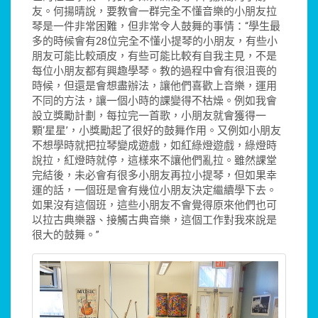
友。何揚晴說，要教會一群完全不懂音樂的小朋友拉
琴是一件非常困難，但非常令人鼓舞的事情：“學生最
多的時候會有28位完全不懂小提琴的小朋友，有些小
朋友可能比較頑皮，有些可能比較有自我主見，不是
每位小朋友都有興趣學琴。教的過程中會有很沮喪的
時候，但還是會想盡辦法，讓他們喜歡上音樂，運用
不同的方法，讓一個小時的課變得不枯燥。例如我會
設立獎勵計劃，每拉完一首歌，小朋友就會獲得一
顆‘星星’，小獎勵起了很好的鼓舞作用。又例如小朋友
不想學時就把拉琴變成遊戲，如紅綠燈遊戲，綠燈時
說拉，紅燈時就停，這樣來不讓他們亂拉。雖然課堂
完結後，未必會有很多小朋友再拉小提琴，但如果幸
運的話，一個班是會有幾位小朋友決定繼續學下去。
如果沒有這個班，這些小朋友不會覺得原來他們也可
以拉古典樂器、接觸古典音樂，這個工作對我來說是
很大的鼓舞。”