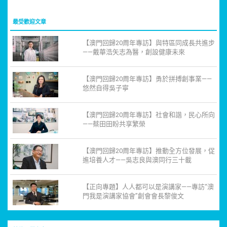
最受歡迎文章
【澳門回歸20周年專訪】與特區同成長共進步
——戴華浩矢志為醫，創設健康未來
【澳門回歸20周年專訪】勇於拼搏創事業——
悠然自得吳子寧
【澳門回歸20周年專訪】社會和諧，民心所向
——蔡田田盼共享繁榮
【澳門回歸20周年專訪】推動全方位發展，促
進培養人才——吳志良與澳同行三十載
【正向專題】人人都可以是演講家——專訪“澳
門我是演講家協會”創會會長黎俊文