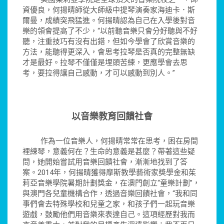
資優良，何揚晴師從大師級中提琴演奏家海迪卡．斯
爾曼，成績突飛猛進。何揚晴認為自己在入學後對音
樂的領會提高了不少，“以前聽音樂只會分好聽與不好
聽，注重技巧有沒有出錯，但如今學會了欣賞音樂的
方法，能聽得更深入，會思考拉琴是否真的完整無缺
才是最好。拉琴不僅僅是埋頭苦練，更應學會去思
考，要拉得讓自己感動，才可以感動到別人。”
以音樂教育回饋社會
作為一位音樂人，何揚晴常常在思考，困在房間
裡練琴，意義何在？生命的意義是甚麼？帶著這些疑
問，她開始嘗試用音樂回饋社會，漸漸地找到了答
案。2014年，何揚晴獲得摩斯教學藝術家獎學金和茱
莉亞音樂學院暑期計劃獎金，在澳門創立“童樂計劃”，
與澳門各兒童機構合作，透過音樂回饋社會，“我和同
事們會去特殊學校和兒童之家，和孩子們一起玩音樂
遊戲，鼓勵他們用音樂來表達自己。這項經歷對我而