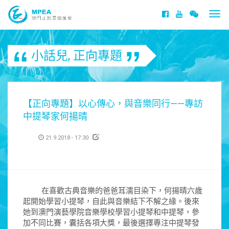
Togg
navi
小話兒
,
正向專題
【正向專題】以心傳心，與音樂同行——專訪
中提琴家何揚晴
21.9.2018 - 17:30
在喜歡古典音樂的爸爸耳濡目染下，何揚晴六歲
起開始學習小提琴，自此與音樂結下不解之緣。後來
她到澳門演藝學院音樂學校學習小提琴和中提琴，參
加不同比賽，囊括各項大獎，最後選擇專注中提琴發