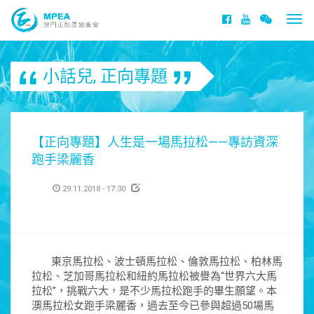
Togg
navi
小話兒
,
正向專題
【正向專題】人生是一場馬拉松——專訪資深
跑手梁麗香
29.11.2018 - 17:30
東京馬拉松、波士頓馬拉松、倫敦馬拉松、柏林馬
拉松、芝加哥馬拉松和紐約馬拉松被譽為“世界六大馬
拉松”，挑戰六大，是不少馬拉松跑手的畢生願望。本
澳馬拉松女跑手梁麗香，過去至今已參與超過50場馬