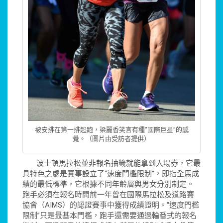
被安排在第一排起跑，梁麗香笑言有種“國際巨星”的感
覺。（圖片由受訪者提供）
波士頓馬拉松並非報名抽籤就能拿到入場券，它最
具特色之處是賽事設立了“速度門檻限制”，即指全馬成
績的最低標準，它根據不同年齡層與男女分別制定。
跑手必須在報名時間前一年曾在國際馬拉松及道路賽
協會（AIMS）的認證賽事中獲得成績證明。“速度門檻
限制”只是最基本門檻，跑手還需要通過輪番式的報名