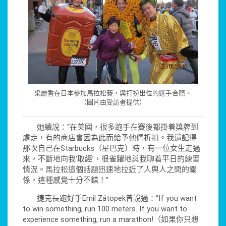
梁麗香在日本參加馬拉松賽，與打扮出位的選手合照。
（圖片由受訪者提供）
她續說：“在美國，很多跑手在賽後都掛着獎牌到
處走，有的商店會因為此而給予他們折扣。我還記得
那次自己在Starbucks（星巴克）時，有一位女生走過
來，不斷地向我‘取經’，很雀躍地與我聊着平日的練習
情況。馬拉松這個話題迅速地拉近了人與人之間的關
係，這種感覺十分不錯！”
捷克長跑好手Emil Zátopek曾說過：“If you want
to win something, run 100 meters. If you want to
experience something, run a marathon!（如果你只想