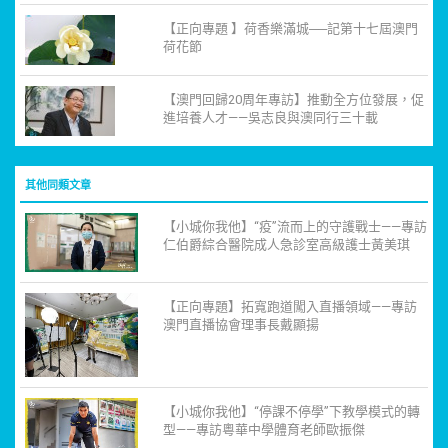
【正向專題 】荷香樂滿城──記第十七屆澳門
荷花節
【澳門回歸20周年專訪】推動全方位發展，促
進培養人才——吳志良與澳同行三十載
其他同類文章
【小城你我他】“疫”流而上的守護戰士——專訪
仁伯爵綜合醫院成人急診室高級護士黃美琪
【正向專題】拓寬跑道闖入直播領域——專訪
澳門直播協會理事長戴顯揚
【小城你我他】“停課不停學”下教學模式的轉
型——專訪粵華中學體育老師歐振傑