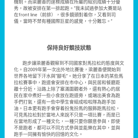
機制。而梁麗香的達標成績在所屬的組別成績十分優
秀，故被安排在第一排起跑。“我未試過參加大賽是站
在front line（前排），很多鏡頭對着你，又看到司
儀，當時不禁有種國際巨星的感覺，十分難忘。”
保持良好競技狀態
跑步讓梁麗香觀察到不同國家對馬拉松的態度與文
化。自2009年第一次出外地比賽後，梁麗香便開始到
世界各地留下汗水與“腳毛”。她分享了在日本的某些馬
拉松賽事中，跑道會安排在市中心，與民居和餐廳距
離十分近，沿路上除了塞滿圍觀者外，還有熱心的居
民在家中煮好一些小食放在跑道旁，或端出美食為跑
手們打氣，還有一些中學生會組成啦啦隊為跑手加
油。日本更有跑手會穿着扮鬼扮馬的服飾跑馬拉松，
可見馬拉松對於當地人來說不只是一項比賽，而是已
在當地形成了一種文化，一種只要你願意參與，即使
不是跑者，都可以不同方式參與並能樂在其中，並與
跑手一同擁有愉快的回憶的文化。