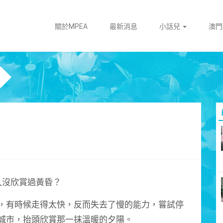
關於MPEA
最新消息
小話兒
澳
久沒欣賞過黃昏？
，有時候走得太快，反而失去了慢的能力，嘗試停
城市，抬頭欣賞那一抹溫暖的夕陽。