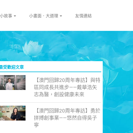
門小故事
小畫面．大道理
友情連結
最受歡迎文章
【澳門回歸20周年專訪】與特
區同成長共進步——戴華浩矢
志為醫，創設健康未來
【澳門回歸20周年專訪】勇於
拼搏創事業——悠然自得吳子
寧