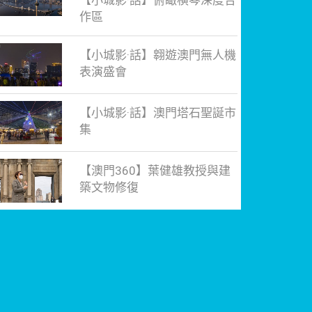
【小城影·話】俯瞰橫琴深度合
作區
【小城影·話】翱遊澳門無人機
表演盛會
【小城影·話】澳門塔石聖誕市
集
【澳門360】葉健雄教授與建
築文物修復