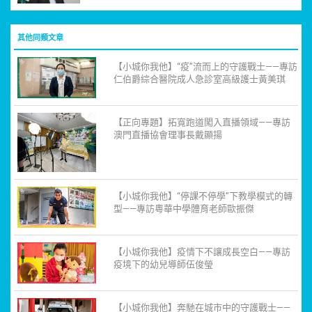
其他同類文章
【小城你我他】“疫”流而上的守護戰士——專訪
仁伯爵綜合醫院成人急診室高級護士黃美琪
【正向專題】拓寬跑道闖入直播領域——專訪
澳門直播協會理事長戴顯揚
【小城你我他】“停課不停學”下教學模式的轉
型——專訪粵華中學體育老師歐振傑
【小城你我他】疫情下不讓成長空白——專訪
疫境下的幼兒導師伍俊瑩
【小城你我他】奔馳在城市中的守護戰士——