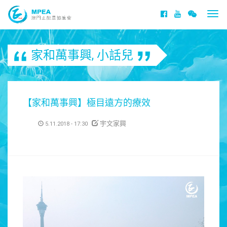
Togg
navi
家和萬事興
,
小話兒
【家和萬事興】極目遠方的療效
宇文家興
5.11.2018 - 17:30