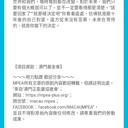
世界和我們，每時每刻都在改變。對於未來，我們只
要有個大概就可以了，並不一定要看得那麼清楚。“該
要回家了”“就那樣決定吧”你看着遠處，彷彿就是跟十
年後的自己對望。遠方從來沒有答案，未來在等待
的，就是你當下的決定。
【項目資助：澳門基金會】
～～～用力點讚 歡迎分享～～～
MPEA所有文章的原創內容歡迎轉載，但請註明出處，
“來自‘澳門正能量協進會’；
網站：https://mpea-plus.org/；
微信號：macau-mpea；
FACEBOOK：facebook.com/MACAUMPEA”，
並且不得對原始內容做任何修改，請尊重我們的勞動
成果。