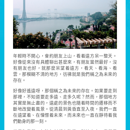
年輕時不開心，會約朋友上山，看着遠方呆一整天。
好像從來沒有具體聊出甚麼來，有朋友當然最好，沒
有朋友也好，就那麼呆望着遠方，看天、看海、看
雲，那模糊不清的地方，彷彿就是我們稱之為未來的
存在。
好像好遙遠呀，那個稱之為未來的存在。如果要走到
那裡，不知道要走多遠、走多久呢？然而，那個地方
其實是無止盡的，遠處的景色也隨着時間的遷移而不
斷地改變着風景。從清晨到黃昏直至入夜，我們一直
在遠望着、在憧憬着未來，而未來也一直在靜待着我
們動身的那一刻。