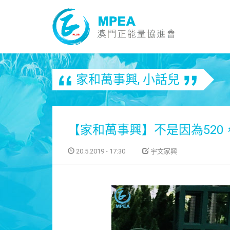
家和萬事興
,
小話兒
【家和萬事興】不是因為520
20.5.2019 - 17:30
宇文家興