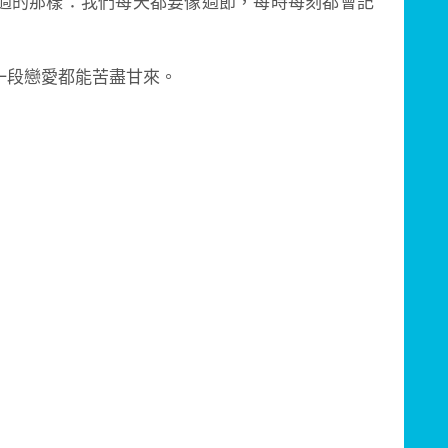
過的那樣：我們每天都要像過節，每時每刻都會記
一段戀愛都能苦盡甘來。