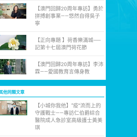
【澳門回歸20周年專訪】勇於
拼搏創事業——悠然自得吳子
寧
【正向專題 】荷香樂滿城──
記第十七屆澳門荷花節
【澳門回歸20周年專訪】李沛
霖——愛國教育言傳身教
其他同類文章
【小城你我他】“疫”流而上的
守護戰士——專訪仁伯爵綜合
醫院成人急診室高級護士黃美
琪