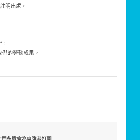
請註明出處，
A”，
我們的勞動成果。
大門永遠會為自強者打開