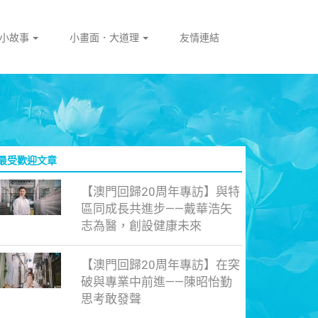
門小故事
小畫面．大道理
友情連結
最受歡迎文章
【澳門回歸20周年專訪】與特
區同成長共進步——戴華浩矢
志為醫，創設健康未來
【澳門回歸20周年專訪】在突
破與專業中前進——陳昭怡勤
思考敢發聲