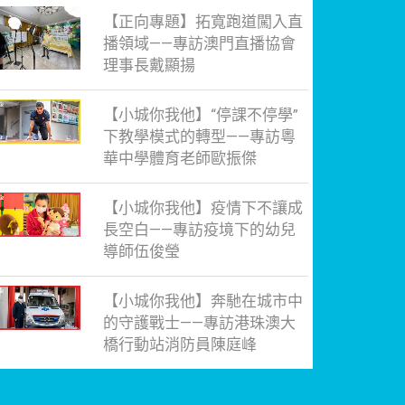
【正向專題】拓寬跑道闖入直
播領域——專訪澳門直播協會
理事長戴顯揚
【小城你我他】“停課不停學”
下教學模式的轉型——專訪粵
華中學體育老師歐振傑
【小城你我他】疫情下不讓成
長空白——專訪疫境下的幼兒
導師伍俊瑩
【小城你我他】奔馳在城市中
的守護戰士——專訪港珠澳大
橋行動站消防員陳庭峰