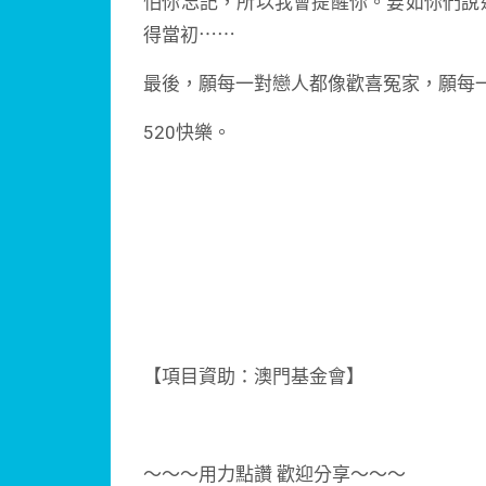
怕你忘記，所以我會提醒你。要如你們說
得當初⋯⋯
最後，願每一對戀人都像歡喜冤家，願每
520快樂。
【項目資助：澳門基金會】
～～～用力點讚 歡迎分享～～～