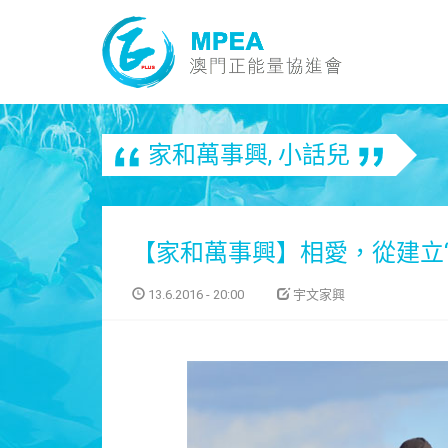
家和萬事興
,
小話兒
【家和萬事興】相愛，從建立
13.6.2016 - 20:00
宇文家興