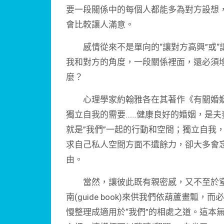
要一段關係中的每個人都能多為對方設想
會比較讓人滿意。
感情從來不是單向的“讓對方高興”或“
我和對方的角度，一段關係裡面，還必須增
麼？
心理學家約翰雅各在其著作《有關婚姻
獨立自我的需要……健康良好的婚姻，是夫
就是”我們”一起的行動和空間；獨立自我
求自己私人空間方面不遺餘力，卻大多會忘
由。
當然，讓彼此既有親密感，又不至於窒息，並
南(guide book)來供我們依葫蘆畫
慢整理成適用於“我們”的相處之道。這本