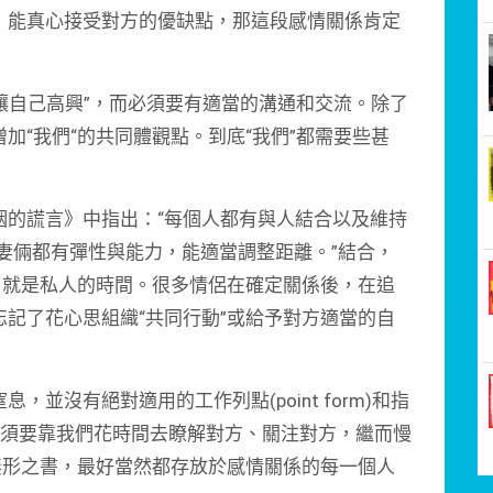
，能真心接受對方的優缺點，那這段感情關係肯定
讓自己高興”，而必須要有適當的溝通和交流。除了
加“我們“的共同體觀點。到底“我們”都需要些甚
的謊言》中指出：“每個人都有與人結合以及維持
妻倆都有彈性與能力，能適當調整距離。”結合，
，就是私人的時間。很多情侶在確定關係後，在追
記了花心思組織“共同行動”或給予對方適當的自
沒有絕對適用的工作列點(point form)和指
瓢，而必須要靠我們花時間去瞭解對方、關注對方，繼而慢
無形之書，最好當然都存放於感情關係的每一個人