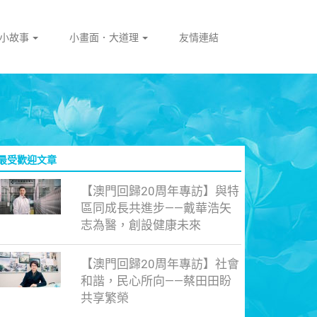
門小故事
小畫面．大道理
友情連結
最受歡迎文章
【澳門回歸20周年專訪】與特
區同成長共進步——戴華浩矢
志為醫，創設健康未來
【澳門回歸20周年專訪】社會
和諧，民心所向——蔡田田盼
共享繁榮