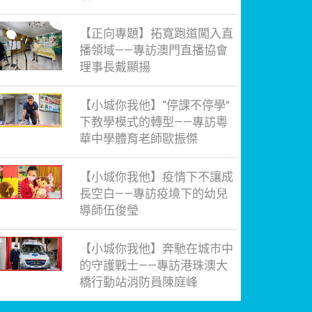
【正向專題】拓寬跑道闖入直
播領域——專訪澳門直播協會
理事長戴顯揚
【小城你我他】“停課不停學”
下教學模式的轉型——專訪粵
華中學體育老師歐振傑
【小城你我他】疫情下不讓成
長空白——專訪疫境下的幼兒
導師伍俊瑩
【小城你我他】奔馳在城市中
的守護戰士——專訪港珠澳大
橋行動站消防員陳庭峰