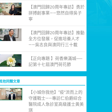
【澳門回歸20周年專訪】勇於
拼搏創事業——悠然自得吳子
寧
【澳門回歸20周年專訪】推動
全方位發展，促進培養人才
——吳志良與澳同行三十載
【正向專題 】荷香樂滿城──
記第十七屆澳門荷花節
其他同類文章
【小城你我他】“疫”流而上的
守護戰士——專訪仁伯爵綜合
醫院成人急診室高級護士黃美
琪