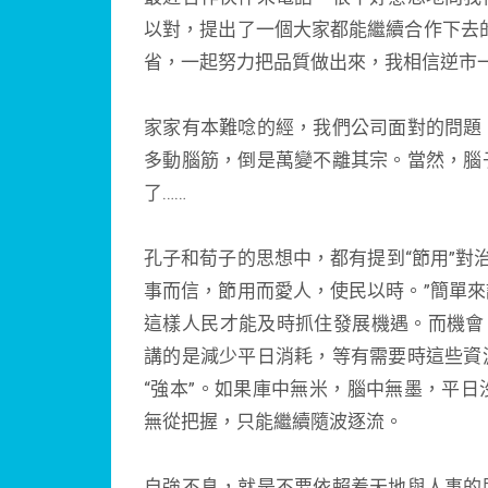
以對，提出了一個大家都能繼續合作下去
省，一起努力把品質做出來，我相信逆市一
家家有本難唸的經，我們公司面對的問題
多動腦筋，倒是萬變不離其宗。當然，腦
了……
孔子和荀子的思想中，都有提到“節用”對
事而信，節用而愛人，使民以時。”簡單
這樣人民才能及時抓住發展機遇。而機會
講的是減少平日消耗，等有需要時這些資
“強本”。如果庫中無米，腦中無墨，平
無從把握，只能繼續隨波逐流。
自強不息，就是不要依賴着天地與人事的