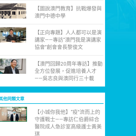
【圖說澳門教育】抗戰爆發與
澳門中德中學
【正向專題】人人都可以是演
講家——專訪“澳門我是演講家
協會”創會會長黎俊文
【澳門回歸20周年專訪】推動
全方位發展，促進培養人才
——吳志良與澳同行三十載
其他同類文章
【小城你我他】“疫”流而上的
守護戰士——專訪仁伯爵綜合
醫院成人急診室高級護士黃美
琪