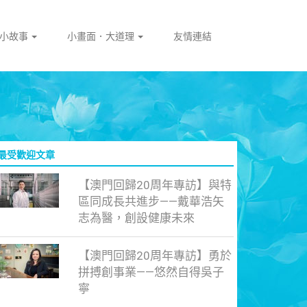
門小故事
小畫面．大道理
友情連結
最受歡迎文章
【澳門回歸20周年專訪】與特
區同成長共進步——戴華浩矢
志為醫，創設健康未來
【澳門回歸20周年專訪】勇於
拼搏創事業——悠然自得吳子
寧