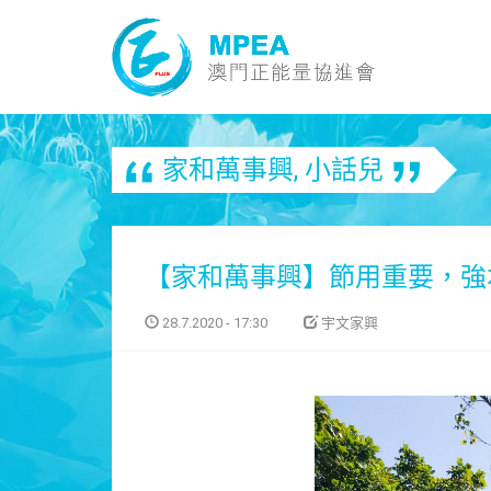
家和萬事興
,
小話兒
【家和萬事興】節用重要，強
28.7.2020 - 17:30
宇文家興