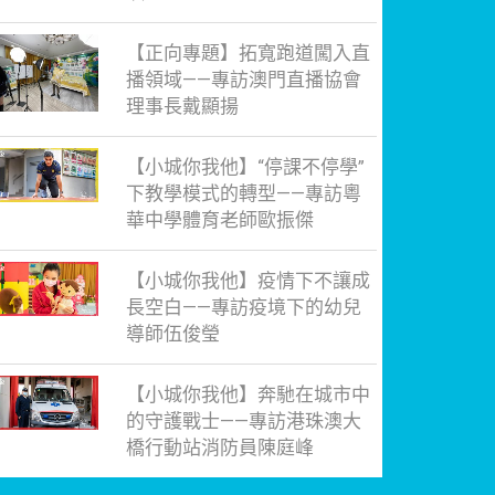
【正向專題】拓寬跑道闖入直
播領域——專訪澳門直播協會
理事長戴顯揚
【小城你我他】“停課不停學”
下教學模式的轉型——專訪粵
華中學體育老師歐振傑
【小城你我他】疫情下不讓成
長空白——專訪疫境下的幼兒
導師伍俊瑩
【小城你我他】奔馳在城市中
的守護戰士——專訪港珠澳大
橋行動站消防員陳庭峰