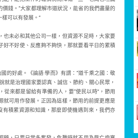
的價錢。“大家都理解市道狀況，能省的我們盡量的
樣可以有發展。”
，也未必和其他公司一樣，但資源不足時，大家要
子好不好使、反應夠不夠快，那就要看平日的累積
治國的好處。《論語·學而》有謂：“道千乘之國：敬
來說就是治理國家要認真、誠信、節約、關心民眾，
，從來都是留給有準備的人，要“使民以時”，節用
源就可用作發展。正因為這樣，節用的前提更應是
日沒有積累資源和知識，那麼即使機遇到來，我們亦
照顧，只要日常多奮發，危難時就不用為唇亡齒寒