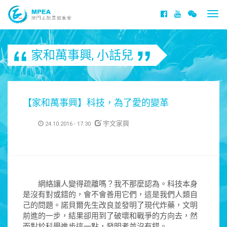
Togg
navi
家和萬事興
,
小話兒
【家和萬事興】科技，為了愛的變革
宇文家興
24.10.2016 - 17:30
網絡讓人變得疏離嗎？我不那麼認為。科技本身
是沒有對或錯的，會不會善用它們，這是我們人類自
己的問題。諾貝爾先生改良並發明了現代炸藥，文明
前進的一步，結果卻用到了破壞和戰爭的方向去，然
而對於科學進步這一點，發明者並沒有錯。