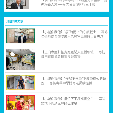
進培養人才——吳志良與澳同行三十載
其他同類文章
【小城你我他】“疫”流而上的守護戰士——專訪
仁伯爵綜合醫院成人急診室高級護士黃美琪
【正向專題】拓寬跑道闖入直播領域——專訪
澳門直播協會理事長戴顯揚
【小城你我他】“停課不停學”下教學模式的轉
型——專訪粵華中學體育老師歐振傑
【小城你我他】疫情下不讓成長空白——專訪
疫境下的幼兒導師伍俊瑩