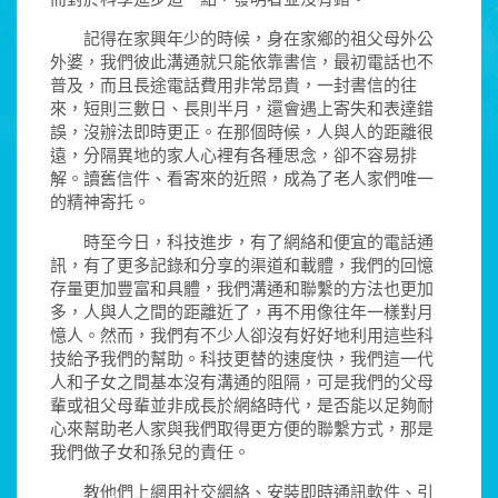
記得在家興年少的時候，身在家鄉的祖父母外公
外婆，我們彼此溝通就只能依靠書信，最初電話也不
普及，而且長途電話費用非常昂貴，一封書信的往
來，短則三數日、長則半月，還會遇上寄失和表達錯
誤，沒辦法即時更正。在那個時候，人與人的距離很
遠，分隔異地的家人心裡有各種思念，卻不容易排
解。讀舊信件、看寄來的近照，成為了老人家們唯一
的精神寄托。
時至今日，科技進步，有了網絡和便宜的電話通
訊，有了更多記錄和分享的渠道和載體，我們的回憶
存量更加豐富和具體，我們溝通和聯繫的方法也更加
多，人與人之間的距離近了，再不用像往年一樣對月
憶人。然而，我們有不少人卻沒有好好地利用這些科
技給予我們的幫助。科技更替的速度快，我們這一代
人和子女之間基本沒有溝通的阻隔，可是我們的父母
輩或祖父母輩並非成長於網絡時代，是否能以足夠耐
心來幫助老人家與我們取得更方便的聯繫方式，那是
我們做子女和孫兒的責任。
教他們上網用社交網絡、安裝即時通訊軟件、引