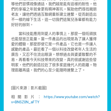
導他們習慣視像通話，我們越是能有這樣的耐性，他
們的享福之年就會更有精神寄托。幫助他們尋找親朋
老友，讓他們透過互聯網重新建立連繫，從而創造出
不一樣的線下生活，這一切我們這幫兒孫輩都有能力
好好的辦到。
當科技能應用到愛人的事情上，那麼一個低頭族
也能發放正能量。當一件產品的出現是為了讓人獲得
愛的體驗，那麼即使它是一件產品，它也是一件讓人
感動的產品。最近看了一個以科技改變老年人生活的
廣告，又忍不住流出眼淚。想想過去與婆婆聯繫的不
易，再看看今天科技帶來的改變，真的很感謝這些發
明家，他們的創造拉近了很多家庭幾代人的距離。物
理距離再遠，我們的心至少能隨時連繫上了。
[圖片來源：影片截圖]
相關影片：
https://www.youtube.com/watch?
v=BNSZ0N_aFTY