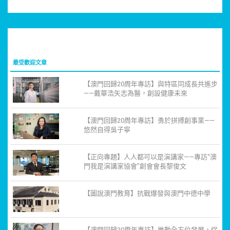
最受歡迎文章
【澳門回歸20周年專訪】與特區同成長共進步
——戴華浩矢志為醫，創設健康未來
【澳門回歸20周年專訪】勇於拼搏創事業——
悠然自得吳子寧
【正向專題】人人都可以是演講家——專訪“澳
門我是演講家協會”創會會長黎俊文
【圖說澳門教育】抗戰爆發與澳門中德中學
【澳門回歸20周年專訪】推動全方位發展，促