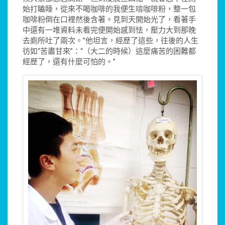
始打瞌睡，從來不喝咖啡的我便生啃咖啡粉，整一包
咖啡粉倒在口裡然後含著。見到天開始光了，看著手
中還有一堆資料未看完便開始感到怯，壓力大到那晚
去廁所吐了兩次。”他坦言，經歷了這些，往後的人生
彷如“苦盡甘來”：“（大二的時候）這麼痛苦的困難都
經歷了，還有什麼可怕的。”