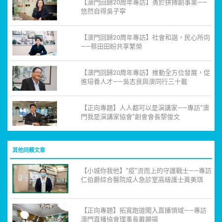
【澳門回歸20周年專訪】勇於拼搏創事業——
悠然自得吳子寧
【澳門回歸20周年專訪】社會和諧，民心所向
——蔡田田盼共享繁榮
【澳門回歸20周年專訪】推動全方位發展，促
進培養人才——吳志良與澳同行三十載
【正向專題】人人都可以是演講家——專訪“澳
門我是演講家協會”創會會長黎俊文
其他同類文章
【小城你我他】“疫”流而上的守護戰士——專訪
仁伯爵綜合醫院成人急診室高級護士黃美琪
【正向專題】拓寬跑道闖入直播領域——專訪
澳門直播協會理事長戴顯揚