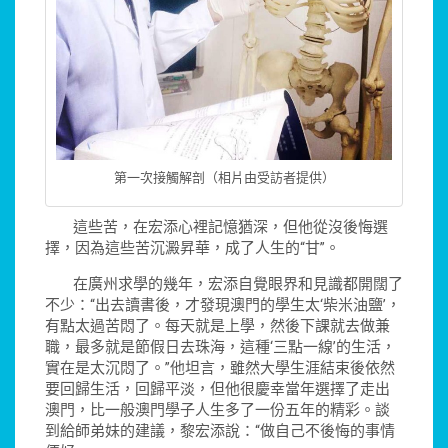
第一次接觸解剖（相片由受訪者提供）
這些苦，在宏添心裡記憶猶深，但他從沒後悔選
擇，因為這些苦沉澱昇華，成了人生的“甘”。
在廣州求學的幾年，宏添自覺眼界和見識都開闊了
不少：“出去讀書後，才發現澳門的學生太‘柴米油鹽’，
有點太過苦悶了。每天就是上學，然後下課就去做兼
職，最多就是節假日去珠海，這種‘三點一線’的生活，
實在是太沉悶了。”他坦言，雖然大學生涯結束後依然
要回歸生活，回歸平淡，但他很慶幸當年選擇了走出
澳門，比一般澳門學子人生多了一份五年的精彩。談
到給師弟妹的建議，黎宏添說：“做自己不後悔的事情