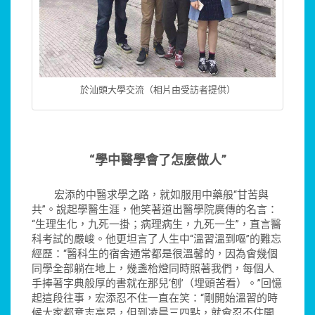
於汕頭大學交流（相片由受訪者提供）
“學中醫學會了怎麼做人”
宏添的中醫求學之路，就如服用中藥般“甘苦與
共”。說起學醫生涯，他笑著道出醫學院廣傳的名言：
“生理生化，九死一掛；病理病生，九死一生”，直言醫
科考試的嚴峻。他更坦言了人生中“溫習溫到嘔”的難忘
經歷：“醫科生的宿舍通常都是很溫馨的，因為會幾個
同學全部躺在地上，幾盞枱燈同時照著我們，每個人
手捧著字典般厚的書就在那兒‘刨’（埋頭苦看）。”回憶
起這段往事，宏添忍不住一直在笑：“剛開始溫習的時
候大家都意志高昂，但到凌晨三四點，就會忍不住開