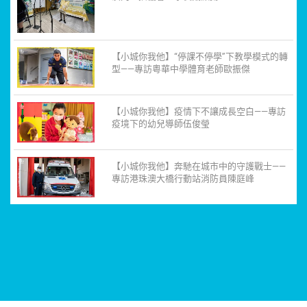
【小城你我他】“停課不停學”下教學模式的轉
型——專訪粵華中學體育老師歐振傑
【小城你我他】疫情下不讓成長空白——專訪
疫境下的幼兒導師伍俊瑩
【小城你我他】奔馳在城市中的守護戰士——
專訪港珠澳大橋行動站消防員陳庭峰