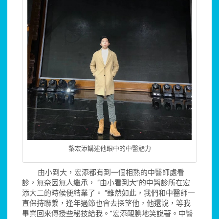
黎宏添講述他眼中的中醫魅力
由小到大，宏添都有到一個相熟的中醫師處看
診，無奈因無人繼承， “由小看到大”的中醫診所在宏
添大二的時候便結業了。 “雖然如此，我們和中醫師一
直保持聯繫，逢年過節也會去探望他，他還說，等我
畢業回來傳授些秘技給我。”宏添靦腆地笑說著。中醫