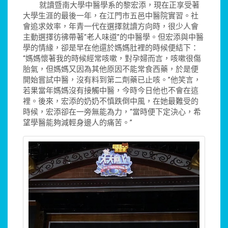
就讀暨南大學中醫學系的黎宏添，現在正享受著
大學生涯的最後一年，在江門市五邑中醫院實習。社
會追求效率，年青一代在選擇就讀方向時，很少人會
主動選擇彷彿帶著“老人味道”的中醫學。但宏添與中醫
學的情緣，卻是早在他還於媽媽肚裡的時候便結下：
“媽媽懷著我的時候經常咳嗽，對孕婦而言，咳嗽很傷
胎氣，但媽媽又因為其他原因不能常食西藥，於是便
開始嘗試中醫，沒有料到第二劑藥已止咳。”他笑言，
若果當年媽媽沒有接觸中醫，今時今日他也不會在這
裡。後來，宏添的奶奶不慎跌倒中風，在她最難受的
時候，宏添卻在一旁無能為力，“當時便下定決心，希
望學醫能夠減輕身邊人的痛苦。”