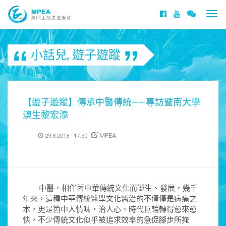
Togg
navi
小話兒
,
遊子遊蹤
【遊子遊蹤】傳承中醫傳統——專訪暨南大學
澳生黎宏添
MPEA
29.8.2018 - 17:30
中醫，相伴著中華傳統文化而誕生、發展，幾千
年來，這種中華傳統醫學文化醫治的不僅僅是病痛之
本，更是箇中人情味，治人心。時代巨輪轉得愈來愈
快，不少傳統文化似乎被追求效率的急促腳步所掩