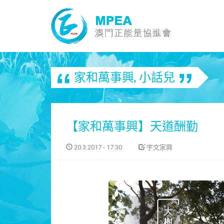
家和萬事興
,
小話兒
【家和萬事興】天道酬勤
20.3.2017 - 17:30
宇文家興