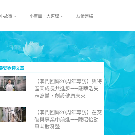
門小故事
小畫面．大道理
友情連結
最受歡迎文章
【澳門回歸20周年專訪】與特
區同成長共進步——戴華浩矢
志為醫，創設健康未來
【澳門回歸20周年專訪】在突
破與專業中前進——陳昭怡勤
思考敢發聲