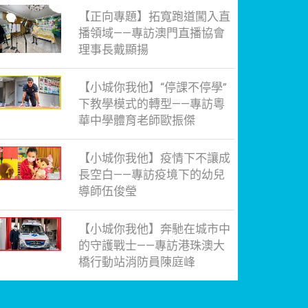
【正向專題】拓寬跑道闖入直
播領域——專訪澳門直播協會
理事長戴顯揚
【小城你我他】“停課不停學”
下教學模式的轉型——專訪粵
華中學體育老師歐振傑
【小城你我他】疫情下不讓成
長空白——專訪疫境下的幼兒
導師伍俊瑩
【小城你我他】奔馳在城市中
的守護戰士——專訪港珠澳大
橋行動站消防員陳庭峰