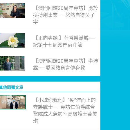
【澳門回歸20周年專訪】勇於
拼搏創事業——悠然自得吳子
寧
【正向專題 】荷香樂滿城──
記第十七屆澳門荷花節
【澳門回歸20周年專訪】李沛
霖——愛國教育言傳身教
其他同類文章
【小城你我他】“疫”流而上的
守護戰士——專訪仁伯爵綜合
醫院成人急診室高級護士黃美
琪